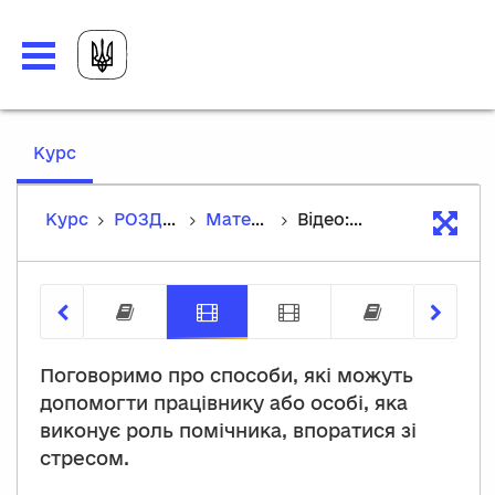
,
Курс
current
location
Курс
РОЗДІЛ 4. Психологічний добробут на роботі та професіоналізм
Матеріали теми
Відео: Копінг - допомога самому собі.
Професіоналізм
Відео: Копінг - допомога
Відеоінтерв'ю: Г
Завданн
Поговоримо про способи, які можуть
допомогти працівнику або особі, яка
виконує роль помічника, впоратися зі
стресом.