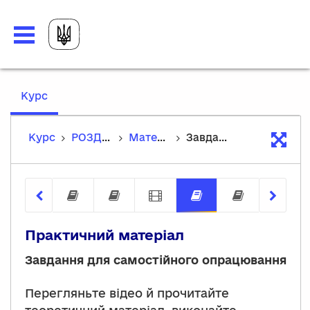
,
Курс
current
location
Курс
РОЗДІЛ 2. Захисні чинники психічного здоров'я
Матеріали теми
Завдання
Захисні чинники зміцнюють, а фак
Психологічна стійкість
Відеоінтерв'ю: Психол
Завдання
Виклада
Практичний матеріал
Завдання для самостійного опрацювання
Перегляньте відео й прочитайте