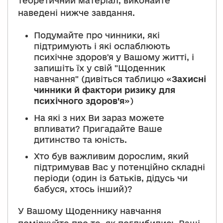
теоретичний матеріал, виконайте
наведені нижче завдання.
Подумайте про чинники, які
підтримують і які ослаблюють
психічне здоров'я у Вашому житті, і
запишіть їх у свій "Щоденник
навчання" (дивіться таблицю «
Захисні
чинники й фактори ризику для
психічного здоров'я
»)
На які з них Ви зараз можете
впливати? Пригадайте Ваше
дитинство та юність.
Хто був важливим дорослим, який
підтримував Вас у потенційно складні
періоди (один із батьків, дідусь чи
бабуся, хтось інший)?
У Вашому Щоденнику навчання