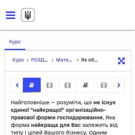
,
Курс
current
location
Курс
РОЗДІЛ 2: Типи компаній і їх реєстрація
Матеріали теми
Як обрати правильний тип компанії для власної справи?
Як обрати правильний тип компанії
Різні типи бізнесу
Як започаткувати бізн
Як зареєструва
Податков
Найголовніше — розуміти, що
не існує
єдиної "найкращої" організаційно-
правової форми господарювання
. Яка
форма
найкраща для Вас
залежить від
типу і цілей Вашого бізнесу. Одним