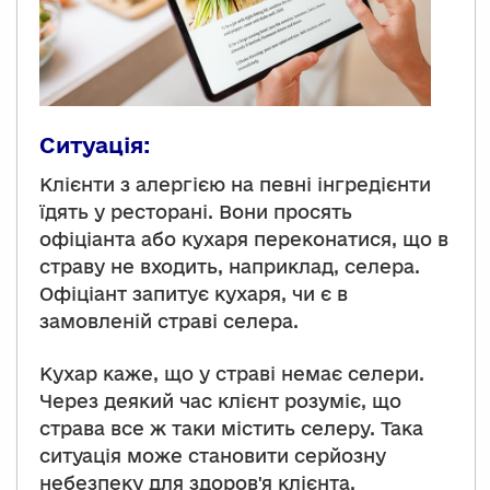
Ситуація:
Клієнти з алергією на певні інгредієнти
їдять у ресторані. Вони просять
офіціанта або кухаря переконатися, що в
страву не входить, наприклад, селера.
Офіціант запитує кухаря, чи є в
замовленій страві селера.
Кухар каже, що у страві немає селери.
Через деякий час клієнт розуміє, що
страва все ж таки містить селеру. Така
ситуація може становити серйозну
небезпеку для здоров'я клієнта.