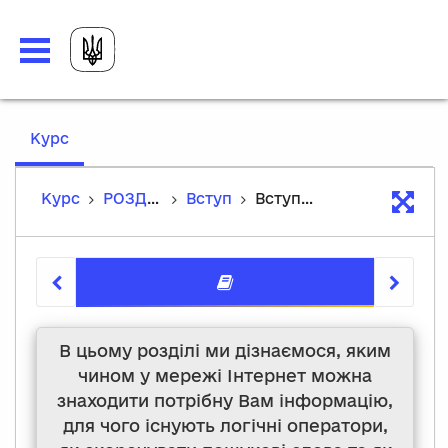
,
Курс
current
location
Курс
РОЗДІЛ 3: Пошук інформації в мережі Інтернет
Вступ
Вступ до теми
Вступ до
В цьому розділі ми дізнаємося, яким
чином у мережі Інтернет можна
знаходити потрібну Вам інформацію,
для чого існують логічні оператори,