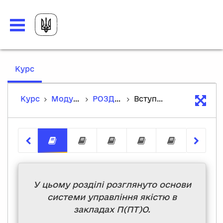
,
Курс
current
location
Курс
Модуль №8. Управління якістю в закладах п(пт)о
РОЗДІЛ 4: Європейська система забезпечення якості професійної освіти
Вступ до теми
Вступ до теми
Європейська система забезп
Цикл забезпечення як
EQAVET на рівн
Завданн
У цьому розділі розглянуто основи
системи управління якістю в
закладах П(ПТ)О.