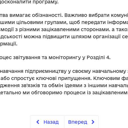
досконалити програму.
а вимагає обізнаності. Важливо вибрати комунік
ашими цільовими групами, щоб передати інформац
одії з різними зацікавленими сторонами. а тако
дськості можна підвищити шляхом організації се
рмації.
ес звітування та моніторингу у Розділі 4.
 навчання підприємництву у своєму навчальному 
ть або спростує ключові припущення. Ключовим 
дження зв'язків та обмін ідеями з іншими навча
етально ми обговоримо процеси із зацікавленими
Назад
Вперед