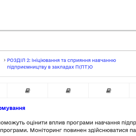
РОЗДІЛ 2: Ініціювання та сприяння навчанню
підприємництву в закладах П(ПТ)О
ми
Навчання підприємництву у закладах П(ПТ)О
Ініціювання та сприяння навчан
Ініціювання та с
Іні
ормування
поможуть оцінити вплив програми навчання підпр
г програми. Моніторинг повинен здійснюватися па