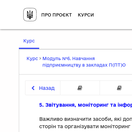
ПРО ПРОЄКТ
КУРСИ
,
Курс
current
location
Курс
Модуль №6. Навчання
підприємництву в закладах П(ПТ)О
Назад
Вступ до те
5. Звітування, моніторинг та інф
Важливо визначити засоби, які до
сторін та організувати моніторин