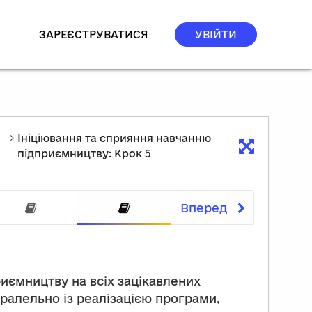
ЗАРЕЄСТРУВАТИСЯ
УВІЙТИ
Ініціювання та сприяння навчанню
підприємництву: Крок 5
Вперед
ню підприємництву: Крок 1
прияння навчанню підприємництву: Крок 2
ціювання та сприяння навчанню підприємництву: 
Ініціювання та сприяння навчанню пі
Ініціювання та сприян
иємництву на всіх зацікавлених
ралельно із реалізацією програми,