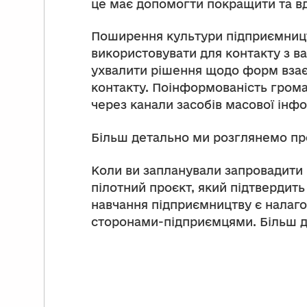
це має допомогти покращити та в
Поширення культури підприємництв
використовувати для контакту з в
ухвалити рішення щодо форм взаєм
контакту. Поінформованість грома
через канали засобів масової інфо
Більш детально ми розглянемо проц
Коли ви запланували запровадити
пілотний проєкт, який підтверди
навчання підприємництву є налаго
сторонами-підприємцями. Більш д