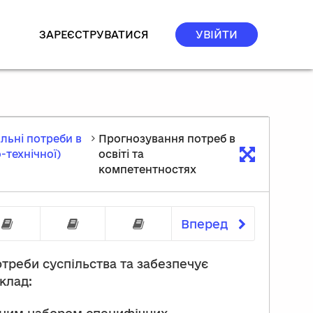
ЗАРЕЄСТРУВАТИСЯ
УВІЙТИ
альні потреби в
Прогнозування потреб в
-технічної)
освіті та
компетентностях
Вперед
ичках, Фінляндія
альних планів
ивідуальних потреб
відуальні траєкторії навчання
Впровадження індивідуального навчання
Як дізнатися про потреби здобува
Індивідуальне навчанн
отреби суспільства та забезпечує
клад: