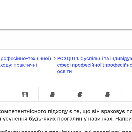
рофесійно-технічної)
РОЗДІЛ 1: Суспільні та індивіду
дходу: практичні
сфері професійної (професійно
освіти
зування потреб в освіті та компетентностях
Прогнозування потреб у навичках
Відео: Прогнозування потреб у нав
Адаптація програм і навч
Підтримка інд
Інди
омпетентнісного підходу є те, що він враховує п
я усунення будь-яких прогалин у навичках. Напри