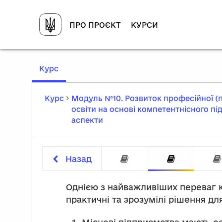
ПРО ПРОЄКТ
КУРСИ
,
Курс
current
location
Курс
Модуль №10. Розвиток професійної (п
освіти на основі компетентнісного пі
аспекти
Назад
Вступ до теми
Прогно
Однією з найважливіших переваг к
практичні та зрозумілі рішення дл