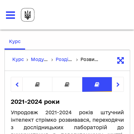
,
Курс
current
location
Курс
Модуль 1: Основи застосування штучного інтелекту
Розділ 3. Історія розвитку та основні поняття у сфері ШІ
Розвиток технологій ШІ у 2021–2024 роках
Історія розвитку ШІ
Розвиток технологі
Розвиток
2021-2024 роки
Упродовж 2021-2024 років штучний
інтелект стрімко розвивався, переходячи
з дослідницьких лабораторій до