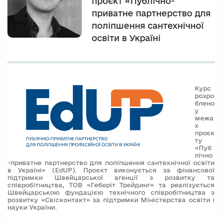
проєкт «Публічно-
приватне партнерство для
поліпшення сантехнічної
освіти в Україні
Курс
розро
блено
у
межа
х
проєк
ту
«Пуб
лічно
-приватне партнерство для поліпшення сантехнічної освіти
в Україні» (EdUP). Проєкт виконується за фінансової
підтримки Швейцарської агенції з розвитку та
співробітництва, ТОВ «Геберіт Трейдинг» та реалізується
Швейцарською фундацією технічного співробітництва з
розвитку «Свісконтакт» за підтримки Міністерства освіти і
науки України.