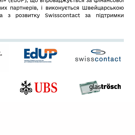
ні» (EdUP), що впроваджується за фінансової
них партнерів, і виконується Швейцарською
ва з розвитку Swisscontact за підтримки