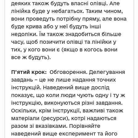
деяких також будуть власні олівці. Але
лінійка буде у небагатьох. Таким чином,
вони проведуть потрібну пряму, але вона
буде крива або у неї будуть інші
недоліки. Їм також знадобиться більше
часу, щоб позичити олівці та лінійки у
тих, у кого вони є (якщо в когось вони
все ж будуть).
П’ятий крок:
Обговорення. Делегування
завдань – це не лише надання точних
інструкцій. Наведений вище дослід
показує, що коли люди чують одну і ту ж
інструкцію, виконуються різні завдання.
Оскільки, крім інструкції, важливі також
матеріали (ресурси), котрі надаються
разом зі вказівками. Порівняйте
наведений вище експеримент та його