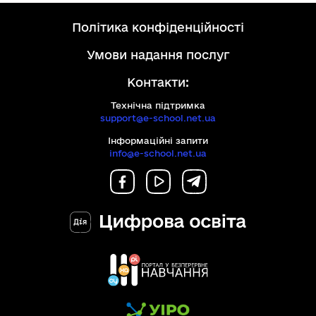
ліцензією
комерційний
Creative
політика конфіденційності
Commons
на
умови надання послуг
умовах:
Контакти:
Технічна підтримка
support@e-school.net.ua
Інформаційні запити
info@e-school.net.ua