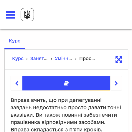
,
Курс
current
location
Курс
Заняття та вправи з розвитку м'яких навичок
Уміння делегувати завдання
Просто пряма
Просто 
Вправа вчить, що при делегуванні
завдань недостатньо просто давати точні
вказівки. Ви також повинні забезпечити
працівника відповідними засобами.
Вправа складається з п’яти кроків.