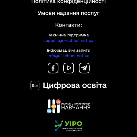
політика конфіденційності
Commons
на
умови надання послуг
умовах:
Контакти:
Технічна підтримка
support@e-school.net.ua
Інформаційні запити
info@e-school.net.ua