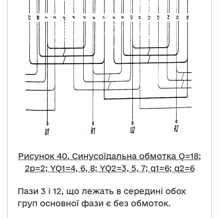
Рисунок 40. Синусоїдальна обмотка Q=18;
2p=2; YQ1=4, 6, 8; YQ2=3, 5, 7; q1=6; q2=6
Пази 3 і 12, що лежать в середині обох
груп основної фази є без обмоток.