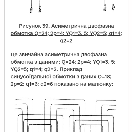
Рисунок 39. Асиметрична двофазна
обмотка Q=24; 2p=4; YQ1=3. 5; YQ2=5; q1=4;
q2=2
Це звичайна асиметрична двофазна
обмотка з даними: Q=24; 2p=4; YQ1=3. 5;
YQ2=5; q1=4; q2=2. Приклад
синусоїдальної обмотки з даних Q=18;
2p=2; q1=6; q2=6 показано на малюнку: