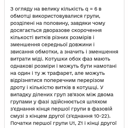
З огляду на велику кількість q = 6 в
обмотці використовувалися групи,
розділені на половину, завдяки чому
досягається дворазове скорочення
кількості витків різних розмірів і
зменшення середньої довжини і
звисання обмотки, а значить і зменшення
витрати міді. Котушки обох фаз мають
однакові розміри і можуть бути намотані
на один і ту ж трафарет, але можуть
відрізнятися поперечним перерізом
дроту і кількістю витків в котушці. У
випадку ділених груп зв'язок між двома
групами у фазі здійснюється шляхом
з'єднання кінця першої групи в фазовій
смузі з кінцем другої (з'єднання 10-22).
Початки першої групи U1, Z1 і кінці другої