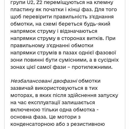
групи U2, Z2 переміщуються на клемну
пластину як початки і кінці фаз. Для того
щоб перевірити правильність з'єднання
обмотки, на схемі береться будь-який
напрямок струму і відзначаються
напрямки струму в сторонах витків. При
правильному з'єднанні обмотки
напрямки струмів в пазах однієї фазової
зони повинні бути сумісними, а в сусідніх
зонах цієї самої фази – протилежними.
Незбалансовані двофазні
обмотки
зазвичай використовуються в тих
моторах, в яких після здійснення запуску
на час експлуатації залишається
включеною тільки одна обмотка -
основна фаза. Це мотори з
конденсаторною або з резистивною