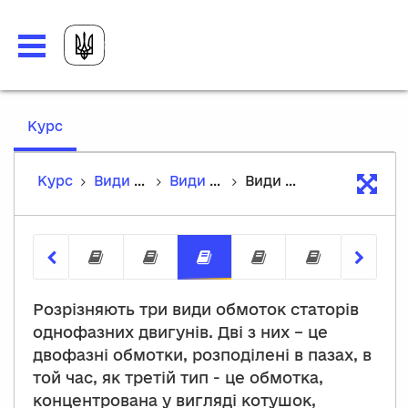
,
Курс
current
location
Курс
Види обмоток і конструктивні матеріали в електротехніці.
Види обмоток і конструктивні матеріали в електротехніці.
Види обмоток асинхронних двигунів
Види матеріалів, що використовуют
Конструкційні матеріали, щ
Види обмоток асинхр
Поділ електроі
Електроі
Розрізняють три види обмоток статорів
однофазних двигунів. Дві з них – це
двофазні обмотки, розподілені в пазах, в
той час, як третій тип - це обмотка,
концентрована у вигляді котушок,