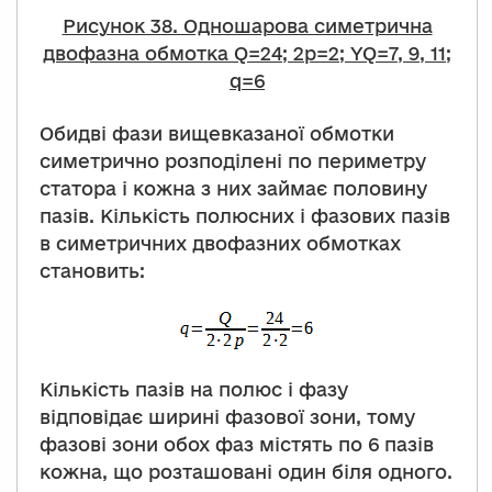
Рисунок 38. Одношарова симетрична
двофазна обмотка Q=24; 2p=2; YQ=7, 9, 11;
q=6
Обидві фази вищевказаної обмотки
симетрично розподілені по периметру
статора і кожна з них займає половину
пазів. Кількість полюсних і фазових пазів
в симетричних двофазних обмотках
становить:
Кількість пазів на полюс і фазу
відповідає ширині фазової зони, тому
фазові зони обох фаз містять по 6 пазів
кожна, що розташовані один біля одного.