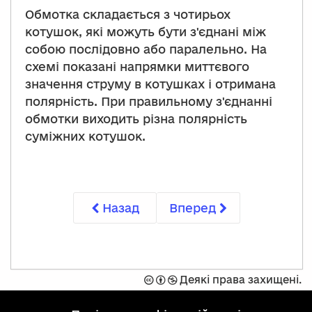
Обмотка складається з чотирьох
котушок, які можуть бути з'єднані між
собою послідовно або паралельно. На
схемі показані напрямки миттєвого
значення струму в котушках і отримана
полярність. При правильному з'єднанні
обмотки виходить різна полярність
суміжних котушок.
Назад
Вперед
Захищено
Спроможність
Не
Деякі права захищені.
ліцензією
комерційний
Creative