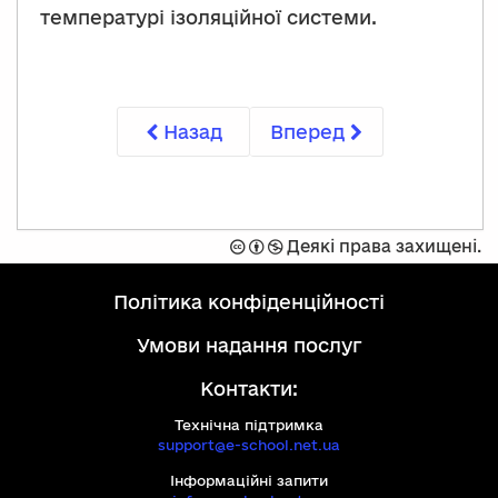
температурі ізоляційної системи.
Назад
Вперед
Захищено
Спроможність
Не
Деякі права захищені.
ліцензією
комерційний
Creative
політика конфіденційності
Commons
на
умови надання послуг
умовах:
Контакти:
Технічна підтримка
support@e-school.net.ua
Інформаційні запити