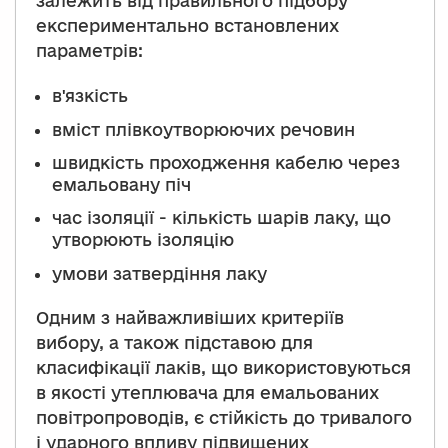
залежить від правильного підбору
експериментально встановлених
параметрів:
в'язкість
вміст плівкоутворюючих речовин
швидкість проходження кабелю через
емальовану піч
час ізоляції - кількість шарів лаку, що
утворюють ізоляцію
умови затвердіння лаку
Одним з найважливіших критеріїв
вибору, а також підставою для
класифікації лаків, що використовуються
в якості утеплювача для емальованих
повітропроводів, є стійкість до тривалого
і ударного впливу підвищених