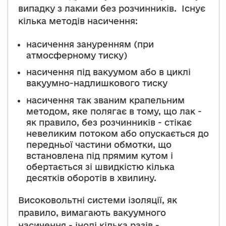
випадку з лаками без розчинників. Існує
кілька методів насичення:
насичення зануренням (при
атмосферному тиску)
насичення під вакуумом або в циклі
вакуумно-надлишкового тиску
насичення так званим крапельним
методом, яке полягає в тому, що лак -
як правило, без розчинників - стікає
невеликим потоком або опускається до
передньої частини обмотки, що
встановлена під прямим кутом і
обертається зі швидкістю кілька
десятків оборотів в хвилину.
Високовольтні системи ізоляції, як
правило, вимагають вакуумного
насичення - іноді кілька разів -