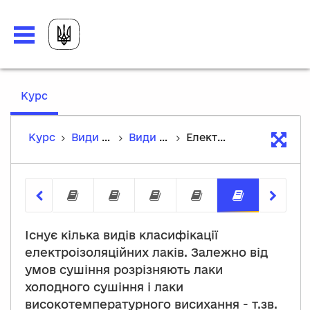
,
Курс
current
location
Курс
Види обмоток і конструктивні матеріали в електротехніці.
Види обмоток і конструктивні матеріали в електротехніці.
Електроізоляційні лаки
Види матеріалів, що використовуют
Конструкційні матеріали, щ
Види обмоток асинхр
Поділ електроі
Електроі
Існує кілька видів класифікації
електроізоляційних лаків. Залежно від
умов сушіння розрізняють лаки
холодного сушіння і лаки
високотемпературного висихання - т.зв.