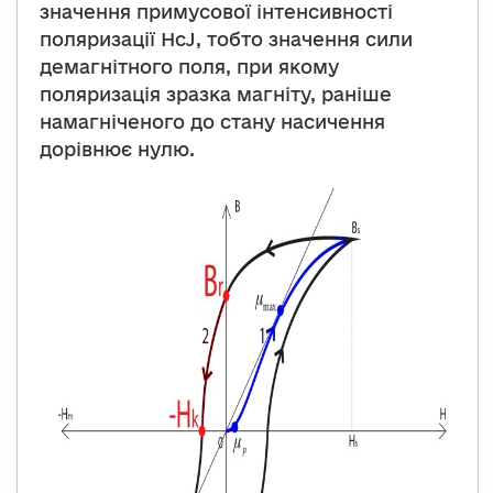
значення примусової інтенсивності
поляризації HcJ, тобто значення сили
демагнітного поля, при якому
поляризація зразка магніту, раніше
намагніченого до стану насичення
дорівнює нулю.