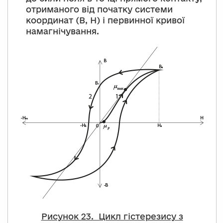
отриманого від початку системи
координат (B, H) і первинної кривої
намагнічування.
Рисунок 23. Цикл гістерезису з