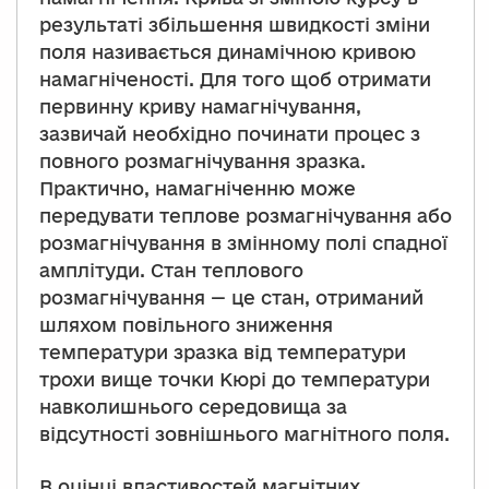
результаті збільшення швидкості зміни
поля називається динамічною кривою
намагніченості. Для того щоб отримати
первинну криву намагнічування,
зазвичай необхідно починати процес з
повного розмагнічування зразка.
Практично, намагніченню може
передувати теплове розмагнічування або
розмагнічування в змінному полі спадної
амплітуди. Стан теплового
розмагнічування — це стан, отриманий
шляхом повільного зниження
температури зразка від температури
трохи вище точки Кюрі до температури
навколишнього середовища за
відсутності зовнішнього магнітного поля.
В оцінці властивостей магнітних