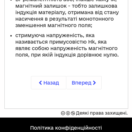
магнітний залишок - тобто залишкова
індукція матеріалу, отримана від стану
насичення в результаті монотонного
зменшення магнітного поля;
стримуюча напруженість, яка
називається примусовістю Hk, яка
являє собою напруженість магнітного
поля, при якій індукція дорівнює нулю.
Назад
Вперед
Захищено
Спроможність
Не
Деякі права захищені.
ліцензією
комерційний
Creative
політика конфіденційності
Commons