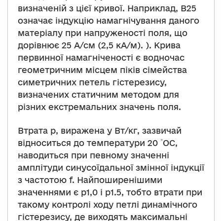
визначеній з цієї кривої. Наприклад, B25
означає індукцію намагнічування даного
матеріалу при напруженості поля, що
дорівнює 25 А/см (2,5 кА/м). ). Крива
первинної намагніченості є водночас
геометричним місцем піків сімейства
симетричних петель гістерезису,
визначених статичним методом для
різних екстремальних значень поля.
Втрата p, виражена у Вт/кг, зазвичай
відноситься до температури 20 ۫ OC,
наводиться при певному значенні
амплітуди синусоїдальної змінної індукції
з частотою f. Найпоширенішими
значеннями є p1,0 і p1.5, тобто втрати при
такому контролі ходу петлі динамічного
гістерезису, де виходять максимальні