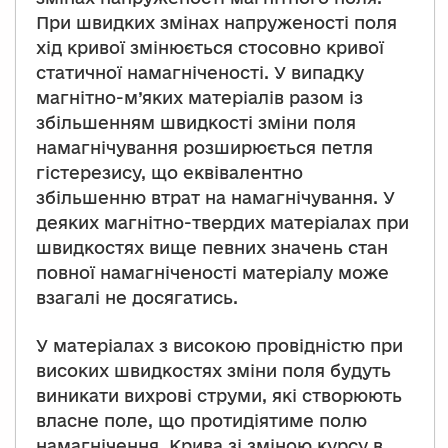
При швидких змінах напруженості поля
хід кривої змінюється стосовно кривої
статичної намагніченості. У випадку
магнітно-м’яких матеріалів разом із
збільшенням швидкості зміни поля
намагнічування розширюється петля
гістерезису, що еквівалентно
збільшенню втрат на намагнічування. У
деяких магнітно-твердих матеріалах при
швидкостях вище певних значень стан
повної намагніченості матеріалу може
взагалі не досягатись.
У матеріалах з високою провідністю при
високих швидкостях зміни поля будуть
виникати вихрові струми, які створюють
власне поле, що протидіятиме полю
намагнічення. Крива зі зміною курсу в