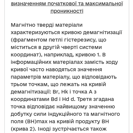
визначенням початкової та максимальної
проникності
Магнітно тверді матеріали
характеризуються кривою демагнітизації
(фрагментом петлі гістерезису, що
міститься в другій чверті системи
координат), наприклад, кривою 1. В
інформаційних матеріалах замість ходу
кривої часто наводяться значення
параметрів матеріалу, що відповідають
трьом точкам, що лежать на кривій
демагнітизації: Br, Hk і точка A з
координатами Bd і Hd d. Третя згадана
точка відповідає найвищому значенню
добутку сили індукційного та магнітного
поля (BH)max на кривій продукту BH
(крива 2). Іноді зустрічається також