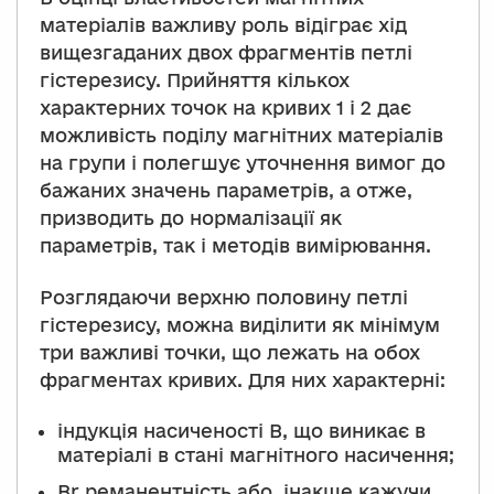
матеріалів важливу роль відіграє хід
вищезгаданих двох фрагментів петлі
гістерезису. Прийняття кількох
характерних точок на кривих 1 і 2 дає
можливість поділу магнітних матеріалів
на групи і полегшує уточнення вимог до
бажаних значень параметрів, а отже,
призводить до нормалізації як
параметрів, так і методів вимірювання.
Розглядаючи верхню половину петлі
гістерезису, можна виділити як мінімум
три важливі точки, що лежать на обох
фрагментах кривих. Для них характерні:
індукція насиченості В, що виникає в
матеріалі в стані магнітного насичення;
Br реманентність або, інакше кажучи,