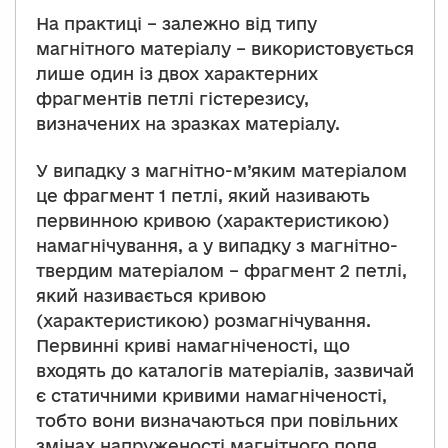
На практиці – залежно від типу
магнітного матеріалу – використовується
лише один із двох характерних
фрагментів петлі гістерезису,
визначених на зразках матеріалу.
У випадку з магнітно-м’яким матеріалом
це фрагмент 1 петлі, який називають
первинною кривою (характеристикою)
намагнічування, а у випадку з магнітно-
твердим матеріалом – фрагмент 2 петлі,
який називається кривою
(характеристикою) розмагнічування.
Первинні криві намагніченості, що
входять до каталогів матеріалів, зазвичай
є статичними кривими намагніченості,
тобто вони визначаються при повільних
змінах напруженості магнітного поля.