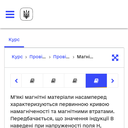
,
Курс
current
location
Курс
Провідні та магнітні матеріали
Провідні та магнітні матеріали
Магнітно-м'які і магнітно-тверді матеріали
Провідні та резистивні матеріал
Застосування провідних 
Магнітні матеріал
Магнітно
М’які магнітні матеріали насамперед
характеризуються первинною кривою
намагніченості та магнітними втратами.
Передбачається, що значення індукції B
наведені при напруженості поля H,