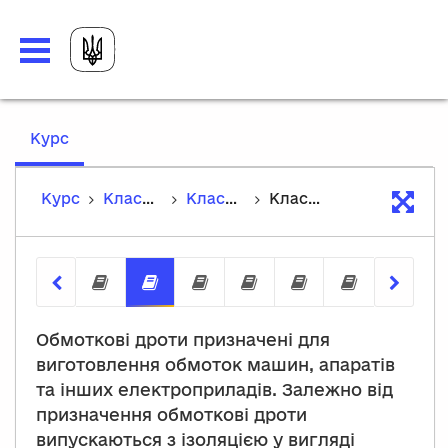
,
Курс
current
location
Курс
Класифікація ізольованих проводів і силових кабелів
Класифікація ізольованих проводів і силових кабелів
Класифікація обмоткових проводів
Класифікація неізольованих силових
Класифікація обмоткових пров
Класифікація ізольовани
Кабелі для спеціал
Силові кабелі
Методи т
Обмоткові дроти призначені для
виготовлення обмоток машин, апаратів
та інших електроприладів. Залежно від
призначення обмоткові дроти
випускаються з ізоляцією у вигляді