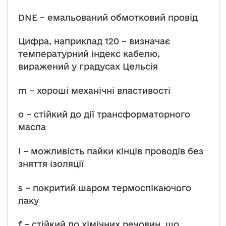
DNE – емальований обмотковий провід
Цифра, наприклад 120 – визначає
температурний індекс кабелю,
виражений у градусах Цельсія
m – хороші механічні властивості
o – стійкий до дії трансформаторного
масла
l – можливість пайки кінців проводів без
зняття ізоляції
s – покритий шаром термоспікаючого
лаку
f – стійкий до хімічних речовин, що