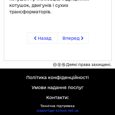
котушок, двигунів і сухих
трансформаторів.
Назад
Вперед
Захищено
Спроможність
Не
Деякі права захищені.
ліцензією
комерційний
Creative
політика конфіденційності
Commons
на
умови надання послуг
умовах:
Контакти:
Технічна підтримка
support@e-school.net.ua