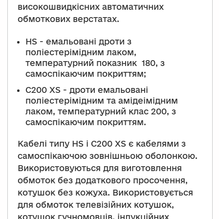
високошвидкісних автоматичних
обмоткових верстатах.
HS - емальовані дроти з
поліестерімідним лаком,
температурний показник 180, з
самоспікаючим покриттям;
C200 XS - дроти емальовані
поліестерімідним та амідеімідним
лаком, температурний клас 200, з
самоспікаючим покриттям.
Кабелі типу HS і C200 XS є кабелями з
самоспікаючою зовнішньою оболонкою.
Використовуються для виготовлення
обмоток без додаткового просочення,
котушок без кожуха. Використовується
для обмоток телевізійних котушок,
котушок гучномовців, індукційних