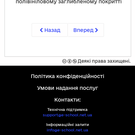
полівініловому заглибленому покритті
Назад
Вперед
Захищено
Спроможність
Не
Деякі права захищені.
ліцензією
комерційний
Creative
політика конфіденційності
Commons
на
умови надання послуг
умовах:
Контакти:
Технічна підтримка
support@e-school.net.ua
Інформаційні запити
info@e-school.net.ua