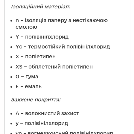
Ізоляційний матеріал:
n – ізоляція паперу з нестікаючою
смолою
Y – полівінілхлорид
Yc – термостійкий полівінілхлорид
X – поліетилен
XS – обплетений поліетилен
G – гума
E – емаль
Захисне покриття:
A – волокнистий захист
y – полівінілхлорид
yn – вогнезахисний полівінілхлорид