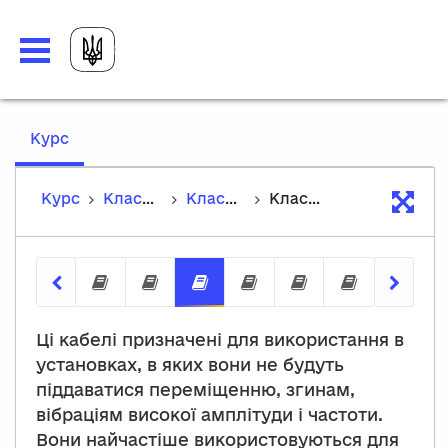
,
Курс
current
location
Курс
Класифікація ізольованих проводів і силових кабелів
Класифікація ізольованих проводів і силових кабелів
Класифікація ізольованих силових кабелів
Класифікація неізольованих силових
Класифікація обмоткових пров
Класифікація ізольовани
Кабелі для спеціал
Силові кабелі
Методи т
Ці кабелі призначені для використання в
установках, в яких вони не будуть
піддаватися переміщенню, згинам,
вібраціям високої амплітуди і частоти.
Вони найчастіше використовуються для