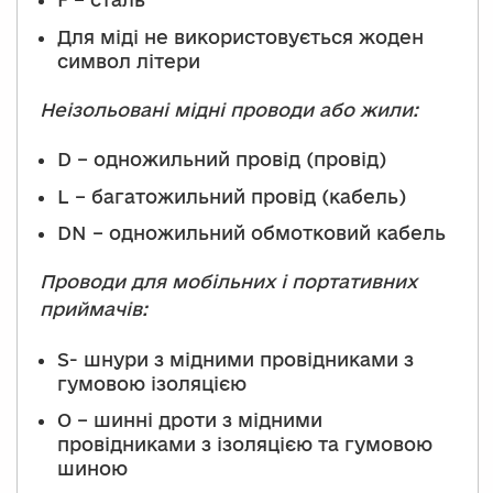
Для міді не використовується жоден
символ літери
Неізольовані мідні проводи або жили:
D – одножильний провід (провід)
L – багатожильний провід (кабель)
DN – одножильний обмотковий кабель
Проводи для мобільних і портативних
приймачів:
S- шнури з мідними провідниками з
гумовою ізоляцією
O – шинні дроти з мідними
провідниками з ізоляцією та гумовою
шиною