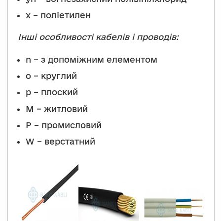
x – поліетилен
Інші особливості кабелів і проводів:
n – з допоміжним елементом
o – круглий
p – плоский
М – житловий
P – промисловий
W – верстатний