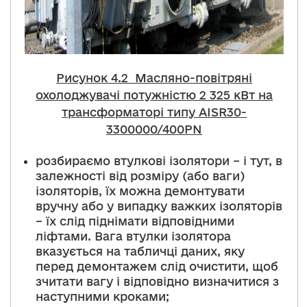
Рисунок
4.
2 Масляно-повітряні
охолоджувачі потужністю 2 325 кВт на
трансформаторі типу AISR30-
3300000/400PN
розбираємо втулкові ізолятори – і тут, в
залежності від розміру (або ваги)
ізоляторів, їх можна демонтувати
вручну або у випадку важких ізоляторів
– їх слід піднімати відповідними
ліфтами. Вага втулки ізолятора
вказується на табличці даних, яку
перед демонтажем слід очистити, щоб
зчитати вагу і відповідно визначитися з
наступними кроками;