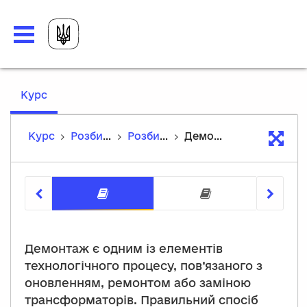
,
Курс
current
location
Курс
Розбирання та збірка трансформаторів.
Розбирання та збірка трансформаторів
Демонтаж трансформаторів
Демонтаж трансформато
Монтаж 
Демонтаж є одним із елементів
технологічного процесу, пов’язаного з
оновленням, ремонтом або заміною
трансформаторів. Правильний спосіб