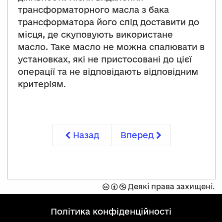
трансформаторного масла з бака
трансформатора його слід доставити до
місця, де скуповують використане
масло. Таке масло не можна спалювати в
установках, які не пристосовані до цієї
операції та не відповідають відповідним
критеріям.
Назад
Вперед
Захищено
Спроможність
Не
Деякі права захищені.
ліцензією
комерційний
Creative
політика конфіденційності
Commons