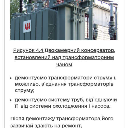
Рисунок
4.
4 Двокамерний консерватор,
встановлений над трансформаторним
чаном
демонтуємо трансформатори струму і,
можливо, з`єднання трансформаторів
струму;
демонтуємо систему труб, від`єднуючи
її від системи охолодження і насоса.
Після демонтажу трансформатора його
зазвичай здають на ремонт,