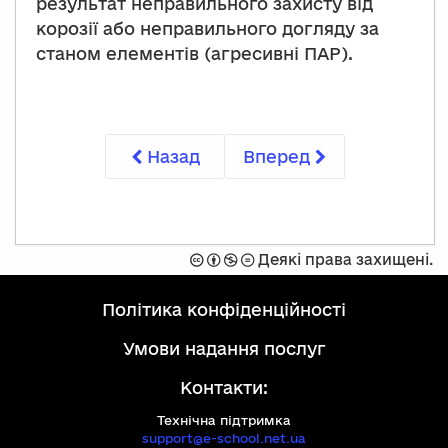
результат неправильного захисту від
корозії або неправильного догляду за
станом елементів (агресивні ПАР).
Назад
Вперед
Захищено
Спроможність
Не
Забороняється
Деякі права захищені.
ліцензією
комерційний
модифікувати
Creative
контент
політика конфіденційності
Commons
на
умови надання послуг
умовах:
Контакти:
Технічна підтримка
support@e-school.net.ua