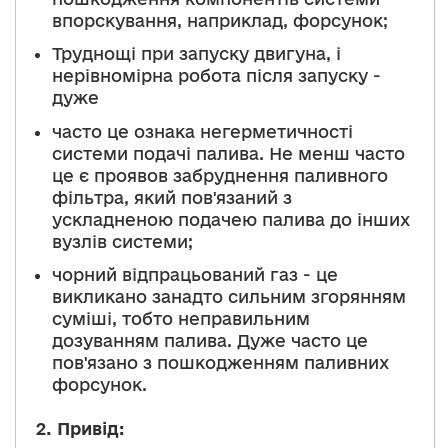
впорскування, наприклад, форсунок;
Труднощі при запуску двигуна, і
нерівномірна робота після запуску -
дуже
часто це ознака негерметичності
системи подачі палива. Не менш часто
це є проявов забруднення паливного
фільтра, який пов'язаний з
ускладненою подачею палива до інших
вузлів системи;
чорний відпрацьований газ - це
викликано занадто сильним згорянням
суміші, тобто неправильним
дозуванням палива. Дуже часто це
пов'язано з пошкодженням паливних
форсунок.
2.
Привід: