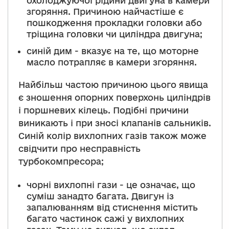
охолоджуючої рідини двигуна в камери
згоряння. Причиною найчастіше є
пошкодження прокладки головки або
тріщина головки чи циліндра двигуна;
синій дим - вказує на те, що моторне
масло потрапляє в камери згоряння.
Найбільш частою причиною цього явища
є зношення опорних поверхонь циліндрів
і поршневих кілець. Подібні причини
виникають і при зносі клапанів сальників.
Синій колір вихлопних газів також може
свідчити про несправність
турбокомпресора;
чорні вихлопні гази - це означає, що
суміш занадто багата. Двигун із
запалюванням від стиснення містить
багато частинок сажі у вихлопних