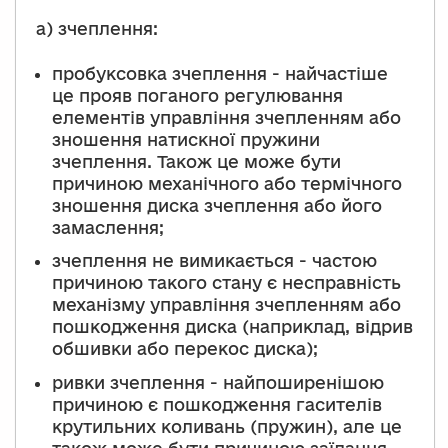
а) зчеплення:
пробуксовка зчеплення - найчастіше
це прояв поганого регулювання
елементів управління зчепленням або
зношення натискної пружини
зчеплення. Також це може бути
причиною механічного або термічного
зношення диска зчеплення або його
замаслення;
зчеплення не вимикається - частою
причиною такого стану є несправність
механізму управління зчепленням або
пошкодження диска (наприклад, відрив
обшивки або перекос диска);
ривки зчеплення - найпоширенішою
причиною є пошкодження гасителів
крутильних коливань (пружин), але це