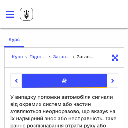
,
Курс
current
location
Курс
Підготовка автомобіля до діагностики
Загальні типи та ознаки, що вказують на несправність окремих вузлів транспортного засобу
Загальні типи та ознаки, що вказують на несправність окремих вузлів транспортного засобу
Загальні
У випадку поломки автомобіля сигнали
від окремих систем або частин
з’являються неодноразово, що вказує на
їх надмірний знос або несправність. Таке
раннє розпізнавання втрати руху або