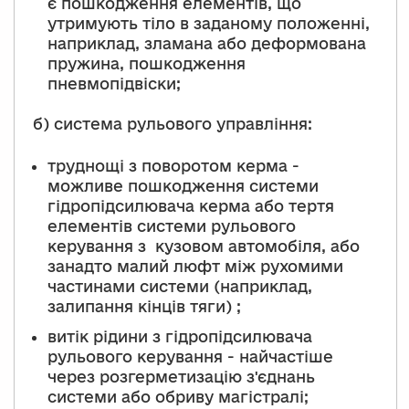
є пошкодження елементів, що
утримують тіло в заданому положенні,
наприклад, зламана або деформована
пружина, пошкодження
пневмопідвіски;
б) система рульового управління:
труднощі з поворотом керма -
можливе пошкодження системи
гідропідсилювача керма або тертя
елементів системи рульового
керування з кузовом автомобіля, або
занадто малий люфт між рухомими
частинами системи (наприклад,
залипання кінців тяги) ;
витік рідини з гідропідсилювача
рульового керування - найчастіше
через розгерметизацію з'єднань
системи або обриву магістралі;