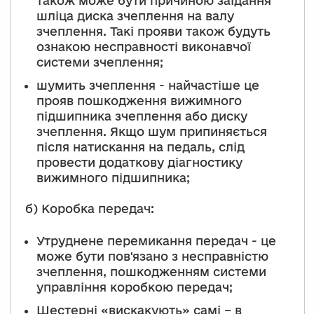
також може бути причиною заїдання
шліца диска зчеплення на валу
зчеплення. Такі прояви також будуть
ознакою несправності виконавчої
системи зчеплення;
шумить зчеплення - найчастіше це
прояв пошкодження вижимного
підшипника зчеплення або диску
зчеплення. Якщо шум припиняється
після натискання на педаль, слід
провести додаткову діагностику
вижимного підшипника;
б) Коробка передач:
Утруднене перемикання передач - це
може бути пов'язано з несправністю
зчеплення, пошкодженням системи
управління коробкою передач;
Шестерні «вискакують» самі – в