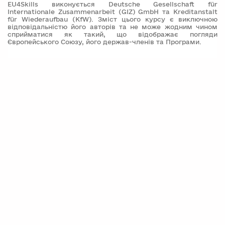
EU4Skills виконується Deutsche Gesellschaft für
Internationale Zusammenarbeit (GIZ) GmbH та Kreditanstalt
für Wiederaufbau (KfW). Зміст цього курсу є виключною
відповідальністю його авторів та не може жодним чином
сприйматися як такий, що відображає погляди
Європейського Союзу, його держав-членів та Програми.