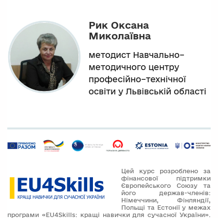
Рик Оксана
Миколаївна
методист Навчально–
методичного центру
професійно–технічної
освіти у Львівській області
Цей курс розроблено за
фінансової підтримки
Європейського Союзу та
його держав-членів:
Німеччини, Фінляндії,
Польщі та Естонії у межах
програми «EU4Skills: кращі навички для сучасної України».