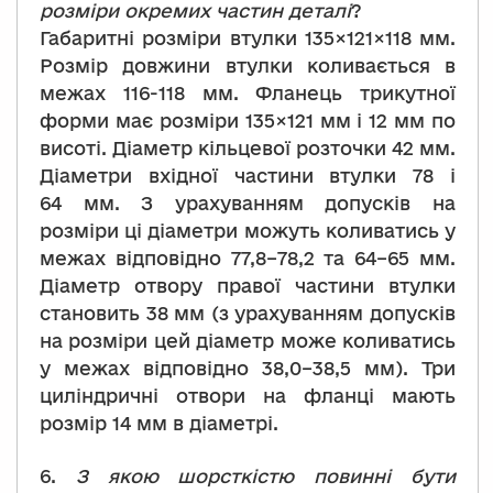
розміри окремих частин деталі
?
Габаритні розміри втулки 135×121×118 мм.
Розмір довжини втулки коливається в
межах 116-118 мм. Фланець трикутної
форми має розміри 135×121 мм і 12 мм по
висоті. Діаметр кільцевої розточки 42 мм.
Діаметри вхідної частини втулки 78 і
64 мм. З урахуванням допусків на
розміри ці діаметри можуть коливатись у
межах відповідно 77,8–78,2 та 64–65 мм.
Діаметр отвору правої частини втулки
становить 38 мм (з урахуванням допусків
на розміри цей діаметр може коливатись
у межах відповідно 38,0–38,5 мм). Три
циліндричні отвори на фланці мають
розмір 14 мм в діаметрі.
6.
З якою шорсткістю повинні бути