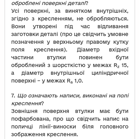
оброблені поверхні деталі
?
Усі поверхні, за винятком внутрішніх,
згідно з кресленням, не обробляються.
Вони утворені під час відливання
заготовки деталі (про це свідчить умовне
позначення у верхньому правому кутку
поля креслення). Діаметр вхідної
частини втулки повинен бути
оброблений з шорсткістю у межах R
15,
z
а діаметр внутрішньої циліндричної
поверхні – у межах R
1,0.
a
7.
Що означають написи, виконані на полі
креслення
?
Зовнішня поверхня втулки має бути
пофарбована, про що свідчить напис на
поличці лінії-виноски біля головного
зображення креслення.