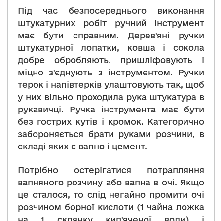
Під час безпосереднього виконання
штукатурних робіт ручний інструмент
має бути справним. Дерев'яні ручки
штукатурної лопатки, ковша і сокола
добре обробляють, пришліфовують і
міцно з'єднують з інструментом. Ручки
терок і напівтерків улаштовують так, щоб
у них вільно проходила рука штукатура в
рукавичці. Ручка інструмента має бути
без гострих кутів і кромок. Категорично
забороняється брати руками розчини, в
складі яких є вапно і цемент.
Потрібно остерігатися потрапляння
вапняного розчину або вапна в очі. Якщо
це сталося, то слід негайно промити очі
розчином борної кислоти (1 чайна ложка
на 1 склянку кип'яченої води) і