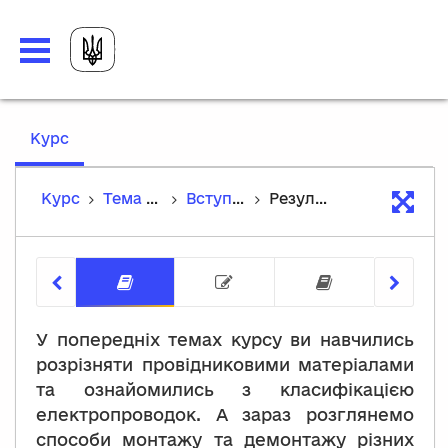
,
Курс
current
location
Курс
Тема 6. Способи монтажу та демонтажу освітлювальних проводок
Вступ до теми
Результати навчання
Результати навчання
Тест на попередні 
Перелік 
У попередніх темах курсу ви навчились
розрізняти провідниковими матеріалами
та ознайомились з класифікацією
електропроводок. А зараз розглянемо
способи монтажу та демонтажу різних