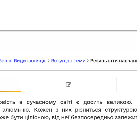
елів. Види ізоляції.
Вступ до теми
Результати навчан
Результати навчання
Тест на
овість в сучасному світі є досить великою.
 з алюмінію. Кожен з них різниться структу
може бути цілісною, від неї безпосередньо залежи