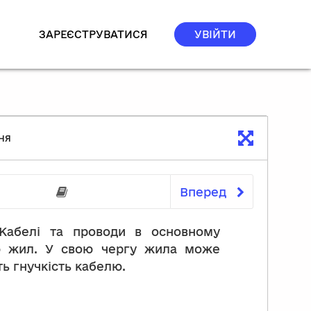
ЗАРЕЄСТРУВАТИСЯ
УВІЙТИ
ня
Вперед
 попередні знання
Перелік посилань на р
 Кабелі та проводи в основному
рою жил. У свою чергу жила може
ть гнучкість кабелю.