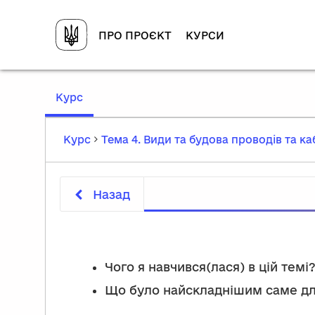
ПРО ПРОЄКТ
КУРСИ
,
Курс
current
location
Курс
Тема 4. Види та будова проводів та каб
Назад
Чого я навчився(лася) в цій темі
Що було найскладнішим саме д