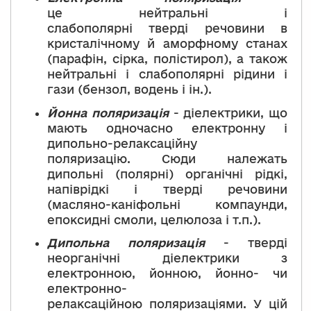
це нейтральні і
слабополярні тверді речовини в
кристалічному й аморфному станах
(парафін, сірка, полістирол), а також
нейтральні і слабополярні рідини і
гази (бензол, водень і ін.).
Йонна поляризація
- діелектрики, що
мають одночасно електронну і
дипольно-релаксаційну
поляризацію. Сюди належать
дипольні (полярні) органічні рідкі,
напіврідкі і тверді речовини
(масляно-каніфольні компаунди,
епоксидні смоли, целюлоза і т.п.).
Дипольна поляризація
- тверді
неорганічні діелектрики з
електронною, йонною, йонно- чи
електронно-
релаксаційною поляризаціями. У цій