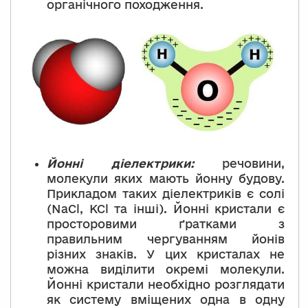
органічного походження.
Йонні діелектрики:
речовини,
молекули яких мають йонну будову.
Прикладом таких діелектриків є солі
(NaCl, KCl та інші). Йонні кристали є
просторовими ґратками з
правильним чергуванням йонів
різних знаків. У цих кристалах не
можна виділити окремі молекули.
Йонні кристали необхідно розглядати
як систему вміщених одна в одну