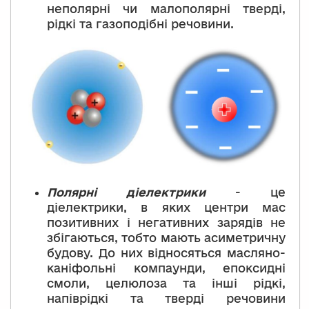
неполярні чи малополярні тверді,
рідкі та газоподібні речовини.
Полярні діелектрики
- це
діелектрики, в яких центри мас
позитивних і негативних зарядів не
збігаються, тобто мають асиметричну
будову. До них відносяться масляно-
каніфольні компаунди, епоксидні
смоли, целюлоза та інші рідкі,
напіврідкі та тверді речовини