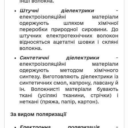
інші волокна.
Штучні
діелектрики
-
електроізоляційні матеріали
одержують шляхом хімічної
переробки природної сировини. До
штучних електротехнічних волокон
відносяться ацетатні шовки і скляні
волокна.
Синтетичні
діелектрики
-
електроізоляційні матеріали
одержують методом хімічного
синтезу. Виготовляють діелектрики із
синтетичних смол, капрону, лавсану й
ін. Волокнисті матеріали бувають
ткані (усілякі тканини, стрічки) і
неткані (пряжа, папір, картон).
За видом поляризації
Електронна поляризація
-