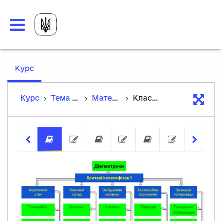
,
Курс
current
location
Курс
Тема 2. Діелектричні матеріали
Матеріали до теми
Класифікація діелектриків
Класифікація діелектриків
Тест
Властивості діелектричн
Тест
Використання 
Тест