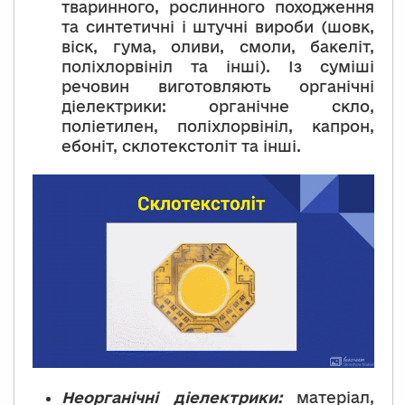
тваринного, рослинного походження
та синтетичні і штучні вироби (шовк,
віск, гума, оливи, смоли, бакеліт,
поліхлорвініл та інші). Із суміші
речовин виготовляють органічні
діелектрики: органічне скло,
поліетилен, поліхлорвініл, капрон,
ебоніт, склотекстоліт та інші.
Неорганічні діелектрики:
матеріал,