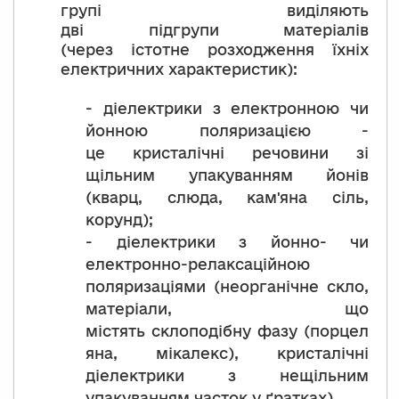
групі виділяють
дві підгрупи матеріалів
(через істотне розходження їхніх
електричних характеристик):
- діелектрики з електронною чи
йонною поляризацією -
це кристалічні речовини зі
щільним упакуванням йонів
(кварц, слюда, кам'яна сіль,
корунд);
- діелектрики з йонно- чи
електронно-релаксаційною
поляризаціями (неорганічне скло,
матеріали, що
містять склоподібну фазу (порцел
яна, мікалекс), кристалічні
діелектрики з нещільним
упакуванням часток у ґратках).