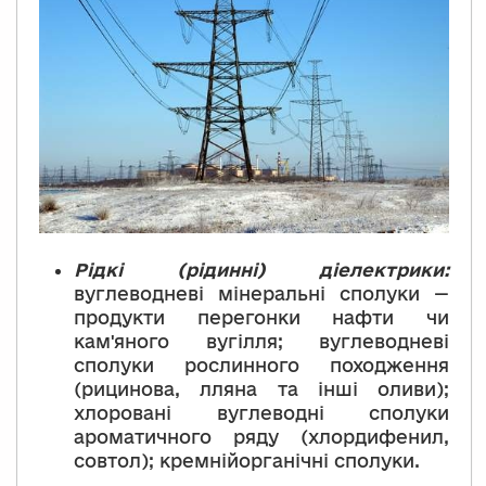
Рідкі (рідинні) діелектрики
:
вуглеводневі мінеральні сполуки —
продукти перегонки нафти чи
кам'яного вугілля; вуглеводневі
сполуки рослинного походження
(рицинова, лляна та інші оливи);
хлоровані вуглеводні сполуки
ароматичного ряду (хлордифенил,
совтол); кремнійорганічні сполуки.