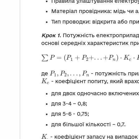
Правила улаштування електроу
Матеріал провідника: мідь чи а
Тип проводки: відкрита або пр
Крок 1
. Потужність електроприлад
основі середніх характеристик пр
=
(
+
+
.
.
.
+
)
⋅
⋅
∑
P
P
P
P
K
1
2
n
c
,
,
.
.
.
,
де
- потужність при
P
P
P
1
2
n
- коефіцієнт попиту, який врах
K
c
для двох одночасно включених 
для 3-4 – 0,8;
для 5-6 - 0,75;
для більшої кількості – 0,7.
- коефіцієнт запасу на випадок 
K
з