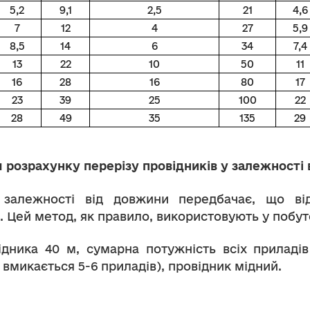
5,2
9,1
2,5
21
4,6
7
12
4
27
5,9
8,5
14
6
34
7,4
13
22
10
50
11
16
28
16
80
17
23
39
25
100
22
28
49
35
135
29
 розрахунку перерізу провідників у залежності
залежності від довжини передбачає, що від
 Цей метод, як правило, використовують у побут
дника 40 м, сумарна потужність всіх приладів
 вмикається 5-6 приладів), провідник мідний.