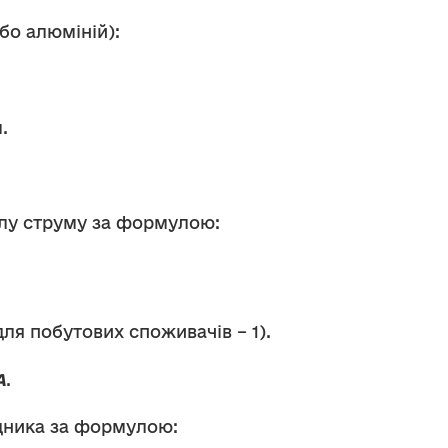
або алюміній):
.
лу струму за формулою:
ля побутових споживачів – 1).
А
.
дника за формулою
: