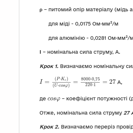
ρ
– питомий опір матеріалу (мідь 
для міді - 0,0175 Ом·мм²/м
для алюмінію - 0,0281 Ом·мм²/м
I
– номінальна сила струму, А.
Крок 1.
Визначаємо номінальну си
(
⋅
)
8000
⋅
0
,
75
P
K
=
=
=
27
c
А,
I
220
⋅
1
(
⋅
)
U
c
o
s
φ
де
– коефіцієнт потужності (д
c
o
s
φ
Отже, номінальна сила струму
27
Крок 2.
Визначаємо переріз прові