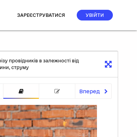
ЗАРЕЄСТРУВАТИСЯ
УВІЙТИ
зу провідників в залежності від
ини, струму
Вперед
начення кабельної продукції
Тест
Розрахунок перерізу провідників в 
Інтерактивна вправа "Р