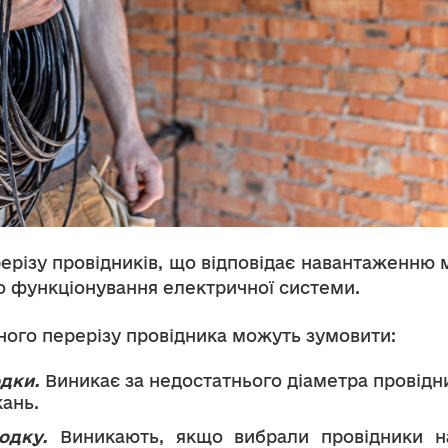
різу провідників, що відповідає навантаженню 
о функціонування електричної системи.
ного перерізу провідника можуть зумовити:
дки.
Виникає за недостатнього діаметра провідн
ань.
одку.
Виникають, якщо вибрали провідники на