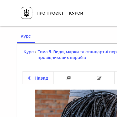
ПРО ПРОЄКТ
КУРСИ
,
Курс
current
location
Курс
Тема 5. Види, марки та стандартні пе
провідникових виробів
Назад
Маркування ка
Т