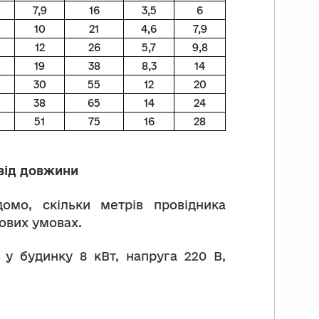
7,9
16
3,5
6
10
21
4,6
7,9
12
26
5,7
9,8
19
38
8,3
14
30
55
12
20
38
65
14
24
51
75
16
28
 від довжини
омо, скільки метрів провідника
ових умовах.
 у будинку 8 кВт, напруга 220 В,