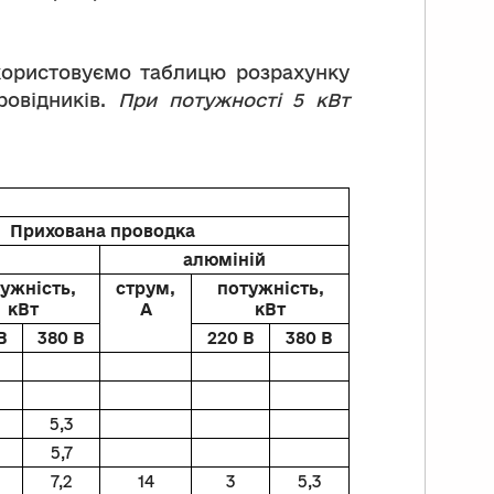
користовуємо таблицю розрахунку
ровідників.
При потужності 5 кВт
Прихована проводка
алюміній
ужність,
струм,
потужність,
кВт
А
кВт
В
380 В
220 В
380 В
5,3
5,7
7,2
14
3
5,3