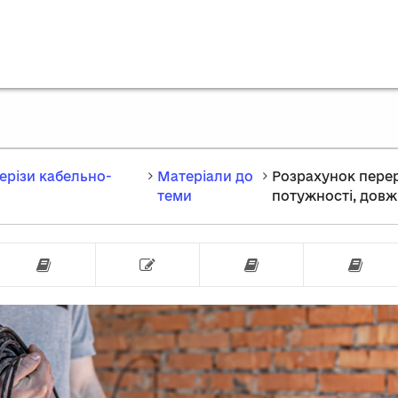
рерізи кабельно-
Матеріали до
Розрахунок перері
теми
потужності, довж
белів
ест
Маркування проводів
Тест
Цифрове поз