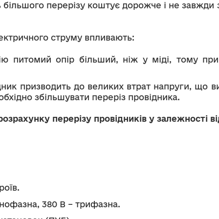
ь більшого перерізу коштує дорожче і не завжди
лектричного струму впливають:
ію питомий опір більший, ніж у міді, тому при
дник призводить до великих втрат напруги, що в
еобхідно збільшувати переріз провідника.
озрахунку перерізу провідників у залежності в
роїв.
днофазна, 380 В – трифазна.