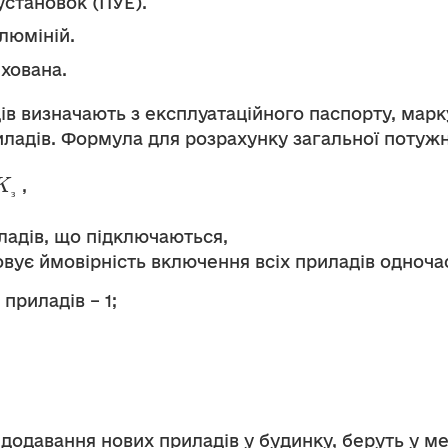
становок (ПУЕ).
люміній.
ихована.
ів визначають з експлуатаційного паспорту, марк
иладів. Формула для розрахунку загальної потужн
K
,
з
ладів, що підключаються,
овує ймовірність включення всіх приладів одночас
приладів – 1;
додавання нових приладів у будинку, беруть у меж