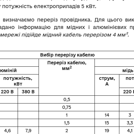
 потужність електроприладів 5 кВт.
визначаємо переріз провідника. Для цього ви
адано інформацію для мідних і алюмінієвих п
мережі підійде мідний кабель перерізом 4 мм².
Вибір перерізу кабелю
Переріз кабелю,
2
мм
юміній
мідь
потужність,
струм,
пот
кВт
А
220 В
380 В
220 
0,5
0,75
1
14
3
1,5
15
3,3
4,6
7,9
2
19
4,1