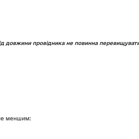
від довжини провідника не повинна перевищуват
 не меншим: