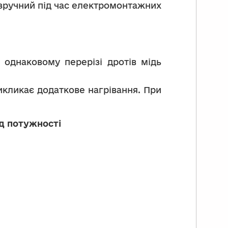
 зручний під час електромонтажних
 однаковому перерізі дротів мідь
икликає додаткове нагрівання. При
ід потужності