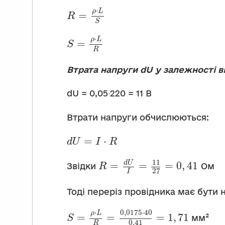
⋅
ρ
L
=
R
S
⋅
ρ
L
=
S
R
Втрата напруги dU у залежності 
dU = 0,05∙220 = 11 B
Втрати напруги обчислюються:
=
⋅
d
U
I
R
11
=
=
=
0
,
41
d
U
Звідки
R
Ом
27
I
Тоді переріз провідника має бути
⋅
0
,
0175
⋅
40
ρ
L
=
=
=
1
,
71
мм²
S
0
,
41
R