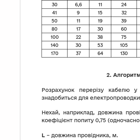
30
6,6
11
24
41
9
15
32
50
11
19
39
80
17
30
60
100
22
38
75
140
30
53
105
170
37
64
130
2.
Алгоритм
Розрахунок перерізу кабелю у 
знадобиться для електропроводки.
Нехай, наприклад, довжина прові
коефіцієнт попиту 0,75 (одночасно
L
– довжина провідника, м.