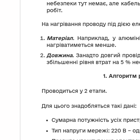
небезпеки тут немає, але кабел
робіт.
На нагрівання проводу під дією е
Матеріал
. Наприклад, у алюмін
нагріватиметься менше.
Довжина
. Занадто довгий прові
збільшенні рівня втрат на 5 % н
1.
Алгоритм р
Проводиться у 2 етапи.
Для цього знадобляться такі дані:
Сумарна потужність усіх прист
Тип напруги мережі: 220 В – о