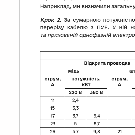
Наприклад, ми визначили загальну
Крок 2.
За сумарною потужністю 
перерізу кабелю з ПУЕ. У ній н
та прихованій однофазній електро
Відкрита проводка
мідь
ал
струм,
потужність,
струм,
А
кВт
А
220 В
380 В
11
2,4
15
3,3
17
3,7
6,4
23
5
8,7
26
5,7
9,8
21