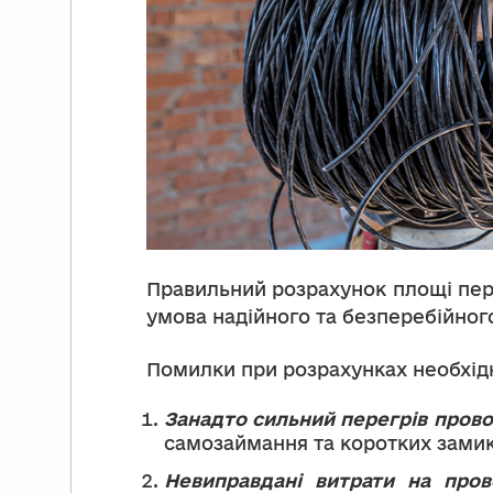
Правильний розрахунок площі пере
умова надійного та безперебійног
Помилки при розрахунках необхід
Занадто сильний перегрів прово
самозаймання та коротких замик
Невиправдані витрати на пров