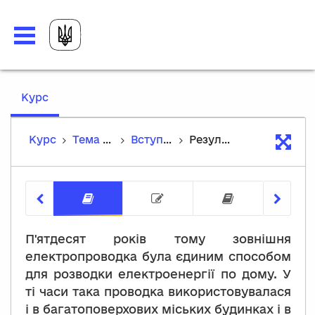
,
Курс
current
location
Курс
Тема 9. Зовнішні та тимчасові електропроводки
Вступ до теми
Результати навчання
Результати навчання
Тест на попередні 
Перелік 
П'ятдесят років тому зовнішня
електропроводка була єдиним способом
для розводки електроенергії по дому. У
ті часи така проводка використовувалася
і в багатоповерхових міських будинках і в