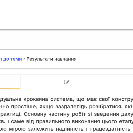
п до теми
Результати навчання
Результати навчання
Тест на
дуальна кроквяна система, що має свої констру
чно простіше, якщо заздалегідь розібратися, як
рактиці. Основну частину робіт зі зведення да
кв. І саме від правильного виконання цього етап
ою мірою залежить надійність і працездатність у