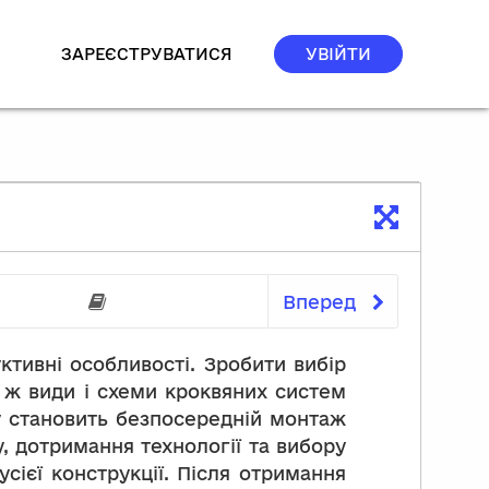
ЗАРЕЄСТРУВАТИСЯ
УВІЙТИ
Вперед
 попередні знання
Перелік посилань на р
ктивні особливості. Зробити вибір
і ж види і схеми кроквяних систем
ху становить безпосередній монтаж
у, дотримання технології та вибору
сієї конструкції. Після отримання