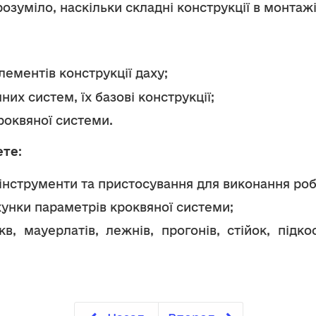
розуміло, наскільки складні конструкції в монтажі
лементів конструкції даху;
их систем, їх базові конструкції;
роквяної системи.
ете
:
 інструменти та пристосування для виконання роб
унки параметрів кроквяної системи;
в, мауерлатів, лежнів, прогонів, стійок, підк