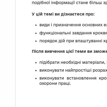
подібної інформації стане більш з
У цій темі ви дізнаєтеся про
:
види і призначення основних е
функціональні завдання кроквян
порядок дій при влаштуванні к
Після вивчення цієї теми ви змож
підібрати необхідні матеріали,
виконувати найпростіші розрах
виконувати встановлення крок
охорони праці.