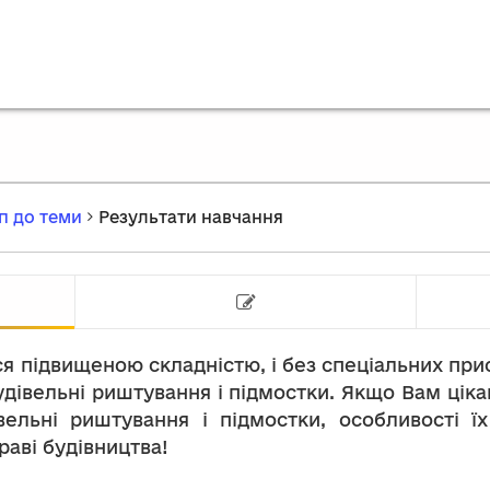
п до теми
Результати навчання
Результати навчання
Тест на
ься підвищеною складністю, і без спеціальних пр
удівельні риштування і підмостки. Якщо Вам ціка
вельні риштування і підмостки, особливості ї
раві будівництва!