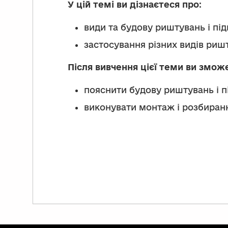
У цій темі ви дізнаєтеся про
:
види та будову риштувань і під
застосування різних видів ришт
Після вивчення цієї теми ви змож
пояснити будову риштувань і п
виконувати монтаж і розбиранн