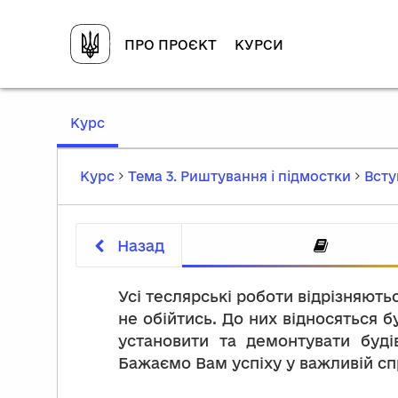
ПРО ПРОЄКТ
КУРСИ
,
Курс
current
location
Курс
Тема 3. Риштування і підмостки
Всту
Назад
Усі теслярські роботи відрізняют
не обійтись. До них відносяться б
установити та демонтувати буді
Бажаємо Вам успіху у важливій сп