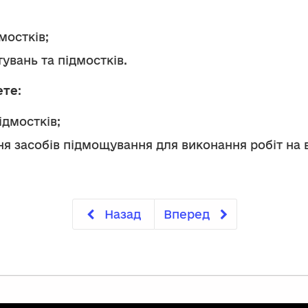
мостків;
увань та підмостків.
ете
:
ідмостків;
я засобів підмощування для виконання робіт на в
Назад
Вперед