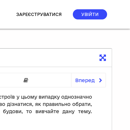
ЗАРЕЄСТРУВАТИСЯ
УВІЙТИ
Вперед
 попередні знання
Перелік посилань на р
истроїв у цьому випадку однозначно
во дізнатися, як правильно обрати,
х будови, то вивчайте дану тему.