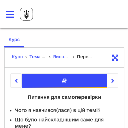
,
Курс
current
location
Курс
Тема 7. Покрівельні роботи
Висновки
Перевірте себе
Перевірт
Питання для самоперевірки
Чого я навчився(лася) в цій темі?
Що було найскладнішим саме для
мене?