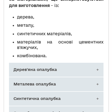
для виготовлення
- із:
дерева,
металу,
синтетичних матеріалів,
матеріалів на основі цементних
в'яжучих,
комбінована.
Дерев'яна опалубка
Виготовляють із пиломатеріалів
Металева опалубка
вологістю до 15 % (палуба опалубних
щитів, форма) і до 25 % (інші
Виготовляють із прокатних та гнутих
Синтетична опалубка
елементи), водостійкої фанери та
ефективних профілів з палубою із
дерев'яних плит. Щити з
металевого листа завтовшки