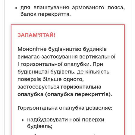
Використовується при зведенні
для влаштування армованого пояса,
висотних оболонок зі змінними
балок перекриття.
розмірами в плані (градирні),
лінійних конструкцій (тунелі) тощо.
ЗАПАМ'ЯТАЙ!
Монолітне будівництво будинків
вимагає застосування вертикальної
і горизонтальної опалубки. При
будівництві будівель, де кількість
поверхів більше одного,
застосовується
горизонтальна
опалубка (опалубка перекриттів)
.
Горизонтальна опалубка дозволяє:
надбудовувати нові поверхи
будівель;