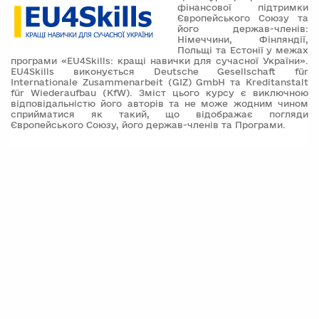
фінансової підтримки
Європейського Союзу та
його держав-членів:
Німеччини, Фінляндії,
Польщі та Естонії у межах
програми «EU4Skills: кращі навички для сучасної України».
EU4Skills виконується Deutsche Gesellschaft für
Internationale Zusammenarbeit (GIZ) GmbH та Kreditanstalt
für Wiederaufbau (KfW). Зміст цього курсу є виключною
відповідальністю його авторів та не може жодним чином
сприйматися як такий, що відображає погляди
Європейського Союзу, його держав-членів та Програми.