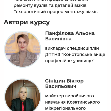
ремонту вузлів та деталей візків
Технологічний процес монтажу візків
Автори курсу
Панфілова Альона
Василівна
викладач спецдисціплін
ДПТНЗ "Конотопське вище
професійне училище"
Сініцин Віктор
Васильович
майстер виробничого
навчання Козятинського
міжрегіонального