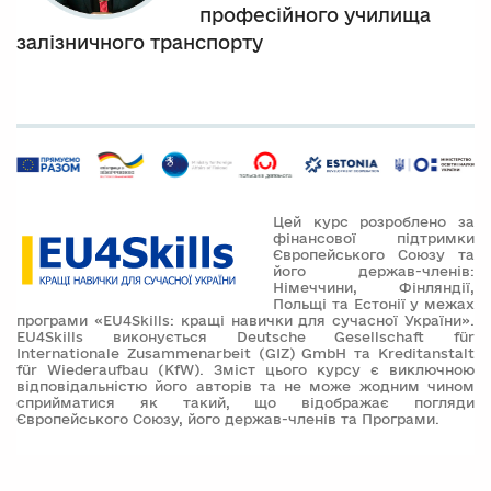
професійного училища
залізничного транспорту
Цей курс розроблено за
фінансової підтримки
Європейського Союзу та
його держав-членів:
Німеччини, Фінляндії,
Польщі та Естонії у межах
програми «EU4Skills: кращі навички для сучасної України».
EU4Skills виконується Deutsche Gesellschaft für
Internationale Zusammenarbeit (GIZ) GmbH та Kreditanstalt
für Wiederaufbau (KfW). Зміст цього курсу є виключною
відповідальністю його авторів та не може жодним чином
сприйматися як такий, що відображає погляди
Європейського Союзу, його держав-членів та Програми.