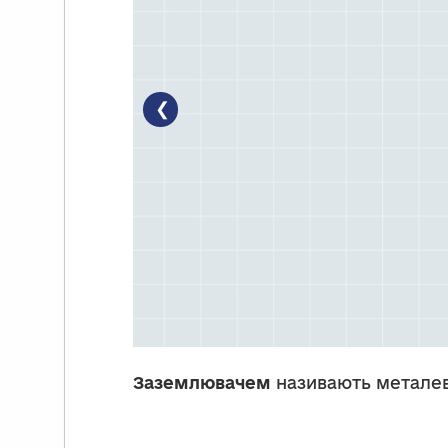
❮
Заземлювачем
називають металеви