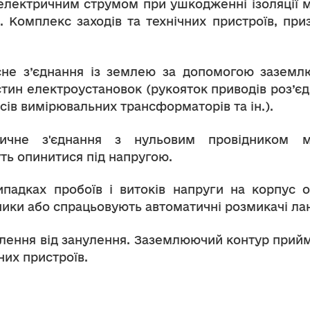
електричним струмом при ушкодженні ізоляції м
 Комплекс заходів та технічних пристроїв, приз
не з’єднання із землею за допомогою заземлю
ин електроустановок (рукояток приводів роз’єд
сів вимірювальних трансформаторів та ін.).
чне з'єднання з нульовим провідником ме
ть опинитися під напругою.
ипадках пробоїв і витоків напруги на корпус 
ники або спрацьовують автоматичні розмикачі ла
млення від занулення. Заземлюючий контур прийм
их пристроїв.