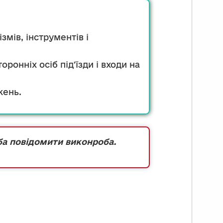
мів, інструментів і
онніх осіб підʼїзди і входи на
жень.
еба повідомити виконроба.