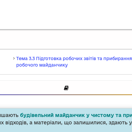
Тема 3.3 Підготовка робочих звітів та прибирання
робочого майданчику
алишають
будівельний майданчик у чистому та пр
х відходів, а матеріали, що залишилися, здають 