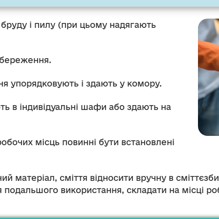
 бруду і пилу (при цьому надягають
збереження.
ня упорядковують і здають у комору.
ть в індивідуальні шафи або здають на
робочих місць повинні бути встановлені
ний матеріал, сміття відносити вручну в сміттєзби
я подальшого використання, складати на місці ро