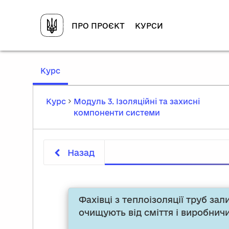
ПРО ПРОЄКТ
КУРСИ
,
Курс
current
location
Курс
Модуль 3. Ізоляційні та захисні
компоненти системи
Назад
Фахівці з теплоізоляції труб з
очищують від сміття і виробничи