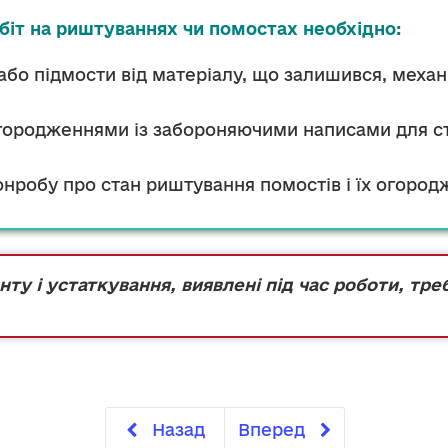
обіт на риштуваннях чи помостах необхідно:
о підмости від матеріалу, що залишився, механіз
ородженнями із забороняючими написами для стор
онробу про стан риштування помостів і їх огород
нту і устаткування, виявлені під час роботи, тр
Назад
Вперед