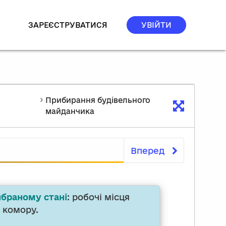
ЗАРЕЄСТРУВАТИСЯ
УВІЙТИ
Прибирання будівельного
майданчика
Вперед
Прибирання будівельн
ибраному стані
: робочі місця
у комору.