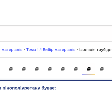
 матеріалів
Тема 1.4 Вибір матеріалів
Ізоляція труб д
 матеріали
ластивості матеріалів
ктеристики для обʼєктивного вибору
Вимоги до товщини шару теплоізоляції трубопр
Характеристики матеріалів
Синтетичний каучук
Спінений поліетилен
Пінополіуретан
Пінополістирол
Різноманітніс
Ізоляці
Фо
з пінополіуретану буває: