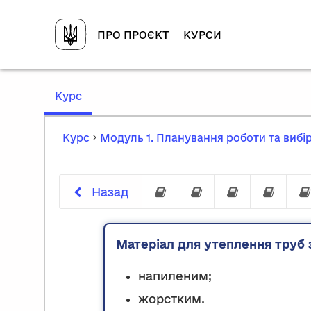
ПРО ПРОЄКТ
КУРСИ
,
Курс
current
location
Курс
Модуль 1. Планування роботи та вибір
Назад
Вибір матеріалів
Теплоізоляційні
Основні в
Хара
Матеріал для утеплення труб 
напиленим;
жорстким.