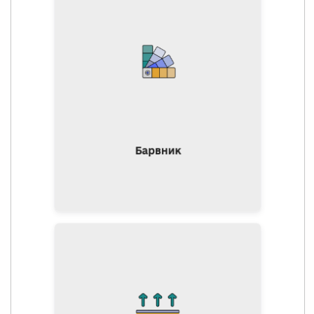
Застосовують для надання
деревині відповідного
кольору чи відтінку.
Барвник
Рекомендується наносити