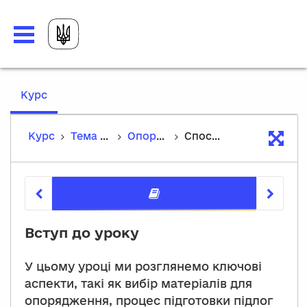
,
Курс
current
location
Курс
Тема 5. Виконання опорядження підлог та їх догляд
Опорядження
Способи опорядження підлог
Способи
Вступ до уроку
У цьому уроці ми розглянемо ключові
аспекти, такі як вибір матеріалів для
опорядження, процес підготовки підлог