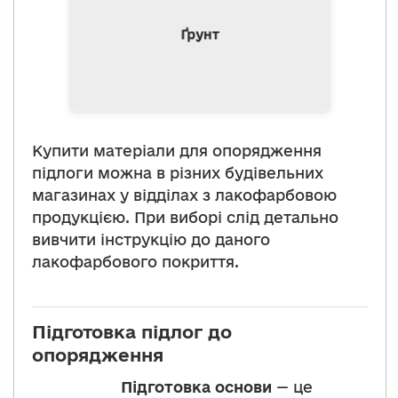
витрати лаку. Після
нанесення ґрунту, потрібно
Ґрунт
дочекатися повного його
висихання.
Купити матеріали для опорядження
підлоги можна в різних будівельних
магазинах у відділах з лакофарбовою
продукцією. При виборі слід детально
вивчити інструкцію до даного
лакофарбового покриття.
Підготовка підлог до
опорядження
Підготовка основи
— це