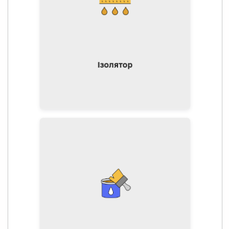
на породи деревини, які
мають великий вміст смол.
Це робиться з метою
блокування живиці у
деревині.
Ізолятор
Наноситься на поверхню
підлоги перед лакуванням і
призначений для: надання
основі хорошої адгезії,
видалення ворсу,
рівномірного нанесення
лаку, зміни відтінку
деревини, зменшення