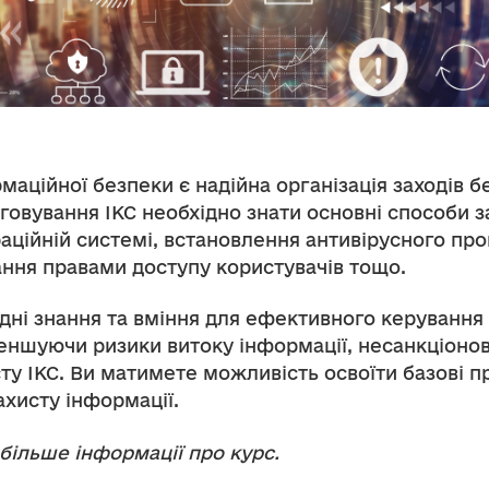
ційної безпеки є надійна організація заходів б
уговування ІКС необхідно знати основні способи
аційній системі, встановлення антивірусного про
ання правами доступу користувачів тощо.
ідні знання та вміння для ефективного керуванн
меншуючи ризики витоку інформації, несанкціонов
ту ІКС. Ви матимете можливість освоїти базові п
захисту інформації.
більше інформації про курс.