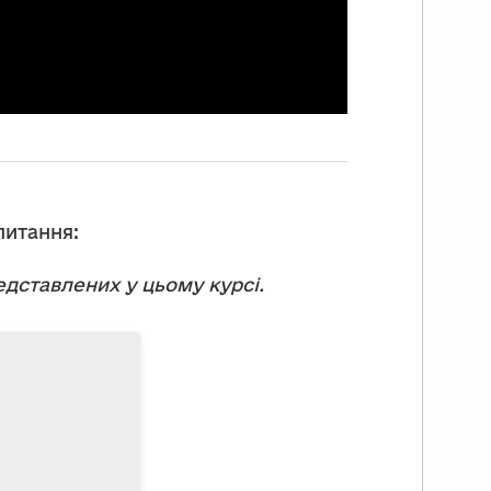
питання:
дставлених у цьому курсі.
и розглянете
чні аспекти
ами доступу