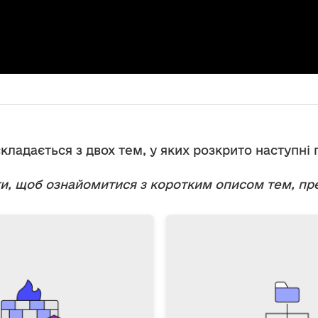
кладається з двох тем, у яких розкрито наступні 
ти, щоб ознайомитися з коротким описом тем, пре
У цій темі в
принципи та практи
керування прав
цій темі ви розглянете