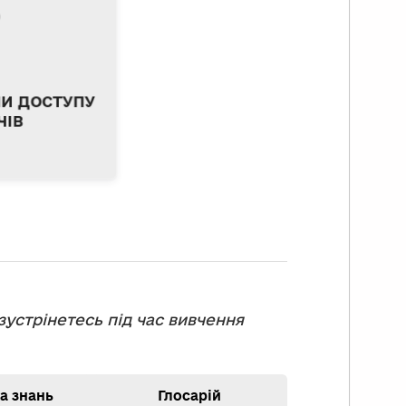
, включаючи
ня, зміну та
ав, а також
ня спільної
окументами.
И ДОСТУПУ
ЧІВ
зустрінетесь під час вивчення
а знань
Глосарій