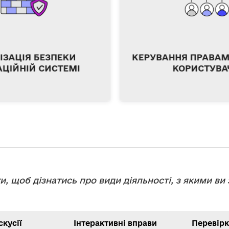
користувачів
та методи організації
встановлен
 операційній системі.
видалення пр
механізми здійснен
роботи над д
ІЗАЦІЯ БЕЗПЕКИ
КЕРУВАННЯ ПРАВАМ
АЦІЙНІЙ СИСТЕМІ
КОРИСТУВА
и, щоб дізнатись про види діяльності, з якими ви 
скусії
Інтерактивні вправи
Перевірк