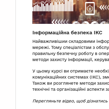
Інформаційна безпека ІКС
Найважливішии складовими інформа
мережі. Тому спеціалістам з обсл
правильну безпечну роботу в опер
методи захисту інформації, керув
У цьому курсі ви отримаєте необх
комунікаційних системах (ІКС), з
Також ви розглянете методи захис
технічні та організаційні аспекти 
Перегляньте відео, щоб дізнатись 