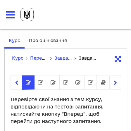
,
Курс
Про оцінювання
current
location
Курс
Перевірка знань
Завдання для самоконтролю
Завдання 1
Завдання 1
Завдання 2
Завдання 3
Завдання 4
Завдання 5
Завдання 6
Заверше
Перевірте свої знання з тем курсу,
відповідаючи на тестові запитання,
натискайте кнопку "Вперед", щоб
перейти до наступного запитання.