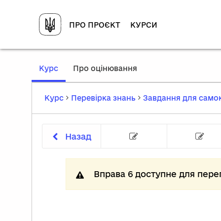
ПРО ПРОЄКТ
КУРСИ
,
Курс
Про оцінювання
current
location
Курс
Перевірка знань
Завдання для сам
Назад
Завдання 1
Вправа 6 доступне для пере