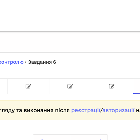
оконтролю
Завдання 6
Завдання 2
Завдання 3
Завдання 4
За
гляду та виконання після
реєстрації
/
авторизації
н