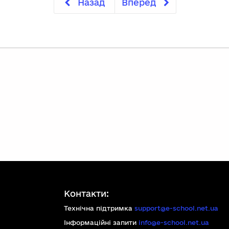
Назад
Вперед
Контакти:
Технічна підтримка
support@e-school.net.ua
Інформаційні запити
info@e-school.net.ua