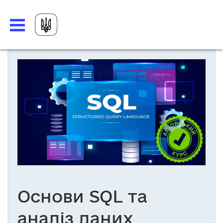
Основи SQL та
аналіз даних