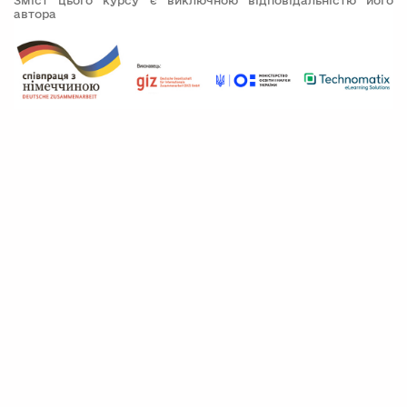
Зміст цього курсу є виключною відповідальністю його
автора