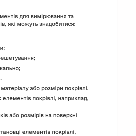
ументів для вимірювання та
ів, які можуть знадобитися:
и;
 решетування;
икально;
.
матеріалу або розміри покрівлі.
 елементів покрівлі, наприклад,
ів або розмірів на поверхні
тановці елементів покрівлі,