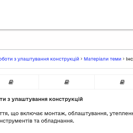
роботи з улаштування конструкцій
Матеріали теми
Ін
мент для вимірювання та розмітки
Ручний інструмент
Електричний і
оти з улаштування конструкцій
ття, що включає монтаж, облаштування, утеплення
інструментів та обладнання.