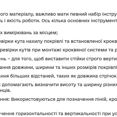
ного матеріалу, важливо мати певний набір інстр
ь і якість роботи. Ось кілька основних інструмент
х вимірювань за місцем;
вірки кута нахилу покрівлі та встановленої крокв
ревірки кутів при монтажі кроквяної системи та
нь – для того, щоб виставити стійки строго верт
ання довжини, ширини та інших розмірів покрівлі
ння більших відстаней, таких як довжина стрічок 
ти допомагають визначити висоту та ширину різних
нців.
ня: Використовуються для позначення ліній, крок
чення горизонтальності та вертикальності при ус