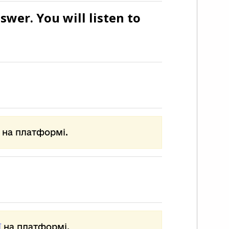
swer. You will listen to
на платформі.
ї
на платформі.