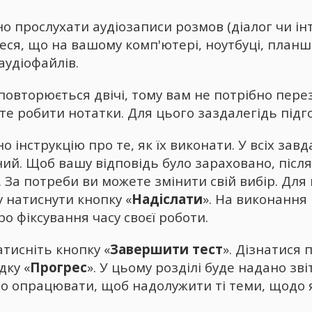
прослухати аудіозаписи розмов (діалог чи інте
ся, що на вашому комп'ютері, ноутбуці, планше
аудіофайлів.
повторюється двічі, тому вам не потрібно пер
те робити нотатки. Для цього заздалегідь підг
 інструкцію про те, як їх виконати. У всіх зав
ий. Щоб вашу відповідь було зараховано, після
. За потреби ви можете змінити свій вибір. Дл
у натиснути кнопку «
Надіслати
». На виконання
о фіксування часу своєї роботи.
атисніть кнопку «
Завершити тест
». Дізнатися 
дку «
Прогрес
». У цьому розділі буде надано зві
рто опрацювати, щоб надолужити ті теми, щодо 