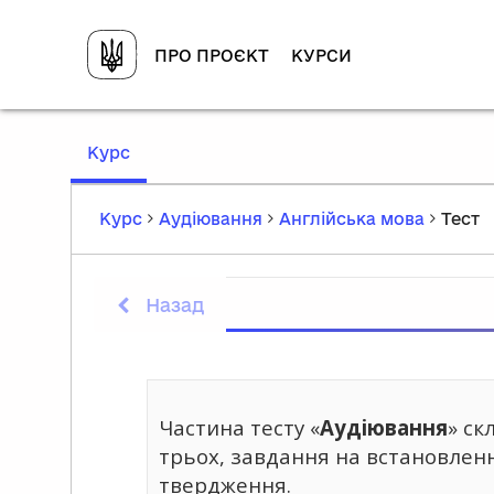
ПРО ПРОЄКТ
КУРСИ
,
Курс
current
location
Курс
Аудіювання
Англійська мова
Тест
Назад
Частина тесту «
Аудіювання
» ск
трьох, завдання на встановлен
твердження.