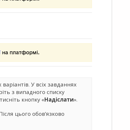
ї
на платформі.
варіантів. У всіх завданнях
ріть з випадного списку
тисніть кнопку «
Надіслати
».
Після цього обов’язково