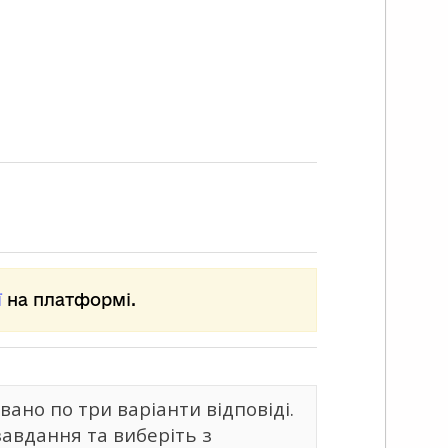
ї
на платформі.
ано по три варіанти відповіді.
завдання та виберіть з