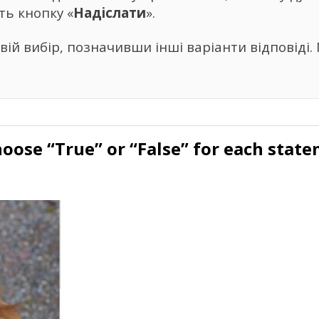
ть кнопку «
Надіслати
».
ій вибір, позначивши інші варіанти відповіді. 
hoose “True” or “False” for each state