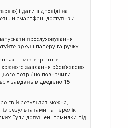
рв’ю) і дати відповіді на
ті чи смартфоні доступна /
езапускати прослуховування
отуйте аркуш паперу та ручку.
даннях поміж варіантів
 кожного завдання обов’язково
я цього потрібно позначити
 всіх завдань відведено
15
про свій результат можна,
т із результатами та перелік
яких були допущені помилки під