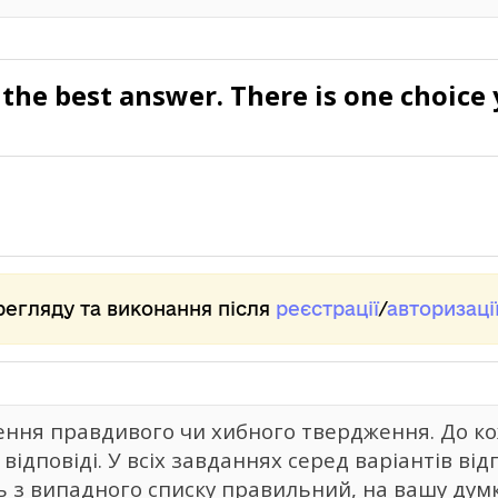
the best answer. There is one choice 
регляду та виконання після
реєстрації
/
авторизаці
ння правдивого чи хибного твердження. До ко
відповіді. У всіх завданнях серед варіантів ві
 з випадного списку правильний, на вашу думку,