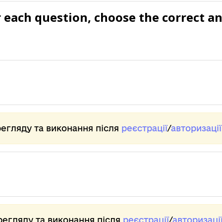
r each question, choose the correct an
регляду та виконання після
реєстрації
/
авторизації
регляду та виконання після
реєстрації
/
авторизаці