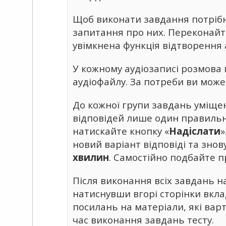
Щоб виконати завдання потрібно 
запитання про них. Переконайте
увімкнена функція відтворення 
У кожному аудіозаписі розмова 
аудіофайлу. За потреби ви може
До кожної групи завдань уміщено
відповідей лише один правильн
натискайте кнопку «
Надіслати
»
новий варіант відповіді та знов
хвилин
. Самостійно подбайте пр
Після виконання всіх завдань н
натиснувши вгорі сторінки вкла
посилань на матеріали, які ва
час виконання завдань тесту.