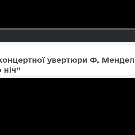
концертної увертюри Ф. Мендель
 ніч”