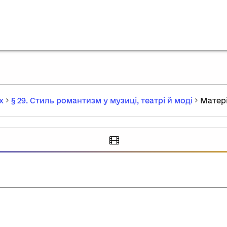
х
§ 29. Стиль романтизм у музиці, театрі й моді
Матері