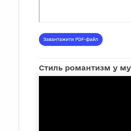
Завантажити PDF-файл
Стиль романтизм у муз