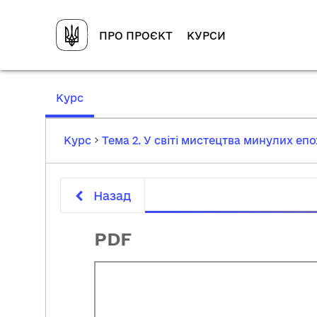
ПРО ПРОЄКТ
КУРСИ
,
Курс
current
location
Курс
Тема 2. У світі мистецтва минулих епо
Назад
PDF