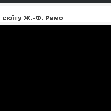
 сюїту Ж.-Ф. Рамо