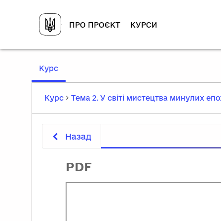
ПРО ПРОЄКТ
КУРСИ
,
Курс
current
location
Курс
Тема 2. У світі мистецтва минулих епо
Назад
PDF