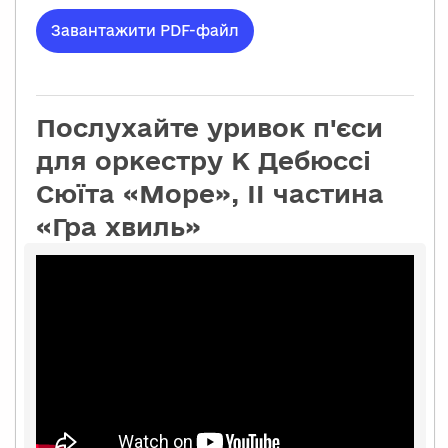
Завантажити PDF-файл
Послухайте уривок п'єси
для оркестру К Дебюссі
Сюїта «Море», II частина
«Гра хвиль»