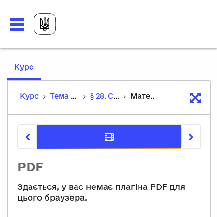
,
Курс
current
location
Курс
Тема 2. У світі мистецтва минулих епох
§ 28. Стиль романтизм у живописі
Матеріали до уроку
Матеріал
PDF
Здається, у вас немає плагіна PDF для
цього браузера.