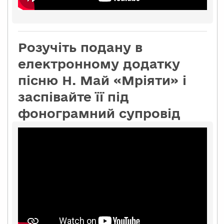
Розучіть подану в
електронному додатку
пісню Н. Май «Мріяти» і
заспівайте її під
фонограмний супровід