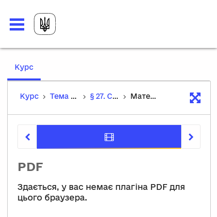
,
Курс
current
location
Курс
Тема 2. У світі мистецтва минулих епох
§ 27. Стиль романтизм
Матеріали до уроку
Матеріал
PDF
Здається, у вас немає плагіна PDF для
цього браузера.