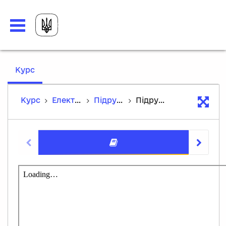
,
Курс
current
location
Курс
Електронна версія підручника
Підручник у форматі PDF
Підручник
Підручн